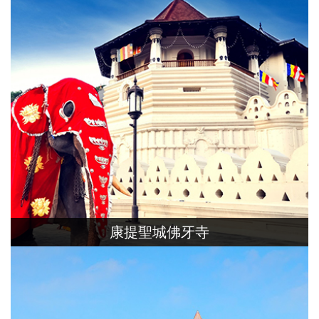
康提聖城佛牙寺
康提曾是斯里蘭卡的首都，聖城內最有名
的佛牙寺，因珍藏著佛舍利，成為信徒們
朝拜的神聖之地。