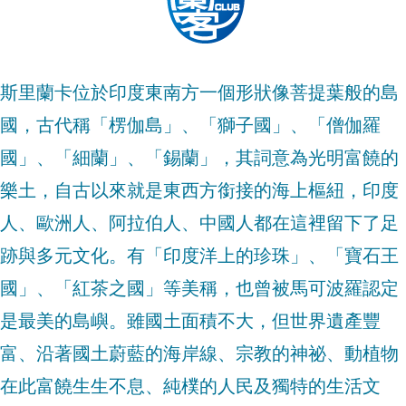
斯里蘭卡位於印度東南方一個形狀像菩提葉般的島
國，古代稱「楞伽島」、「獅子國」、「僧伽羅
國」、「細蘭」、「錫蘭」，其詞意為光明富饒的
樂土，自古以來就是東西方銜接的海上樞紐，印度
人、歐洲人、阿拉伯人、中國人都在這裡留下了足
跡與多元文化。有「印度洋上的珍珠」、「寶石王
國」、「紅茶之國」等美稱，也曾被馬可波羅認定
是最美的島嶼。雖國土面積不大，但世界遺產豐
富、沿著國土蔚藍的海岸線、宗教的神祕、動植物
在此富饒生生不息、純樸的人民及獨特的生活文