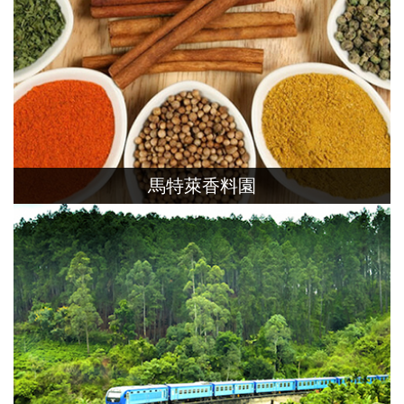
馬特萊香料園
斯里蘭卡因盛產香料而揚名國際，在馬特
萊，能進一步認識可可、胡椒、苣蔻、香草
、肉桂各種香料植物。