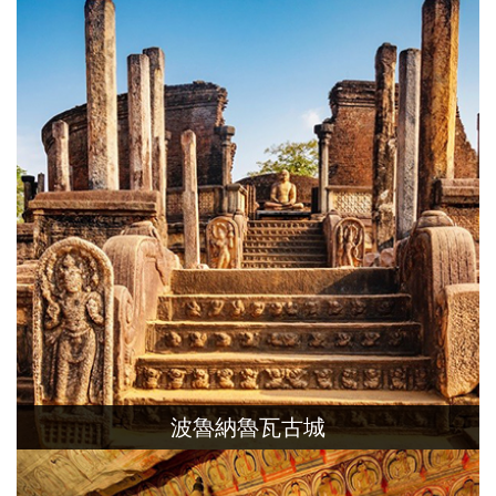
，位於該國的中央地帶，以希基里亞壁畫
聞名，獲選為世界文化遺產。
波魯納魯瓦古城
斯里蘭卡第二大古都，也是知名的辛哈里
王朝國都所在地，古都內佛教藝術、建築