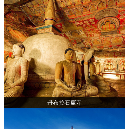
遺跡輕易可見。
丹布拉石窟寺
丹布拉以洞窟寺廟聞名，整座岩洞共有5
個石窟，是斯里蘭卡眾多石窟寺中，規模
最莊嚴且壯觀的一處。