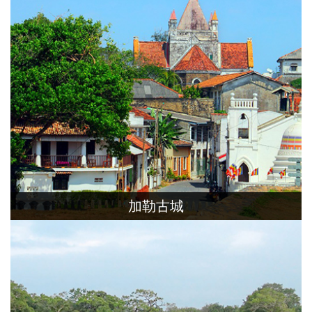
加勒古城
斯里蘭卡南邊的海濱古城，歐洲殖民國遺
留的碉堡、要塞、鐘塔、教堂，與南亞文化
相融合，充滿異國情調。