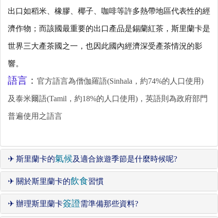
出口如稻米、橡膠、椰子、咖啡等許多熱帶地區代表性的經
濟作物；而該國最重要的出口產品是錫蘭紅茶，斯里蘭卡是
世界三大產茶國之一，也因此國內經濟深受產茶情況的影
響。
語言
：
官方語言為僧伽羅語(Sinhala，約74%的人口使用)
及泰米爾語(Tamil，約18%的人口使用)，英語則為政府部門
普遍使用之語言
氣候
✈ 斯里蘭卡的
及適合旅遊季節是什麼時候呢?
飲食
✈ 關於斯里蘭卡的
習慣
簽證
✈ 辦理斯里蘭卡
需準備那些資料?