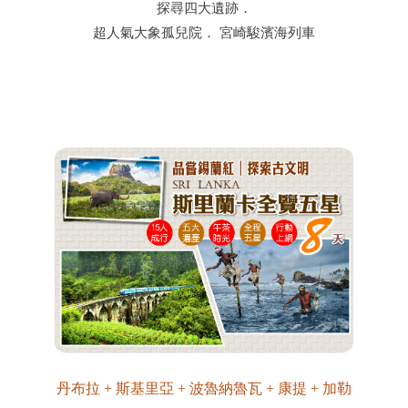
探尋四大遺跡．
超人氣大象孤兒院． 宮崎駿濱海列車
丹布拉 + 斯基里亞 + 波魯納魯瓦 + 康提 + 加勒