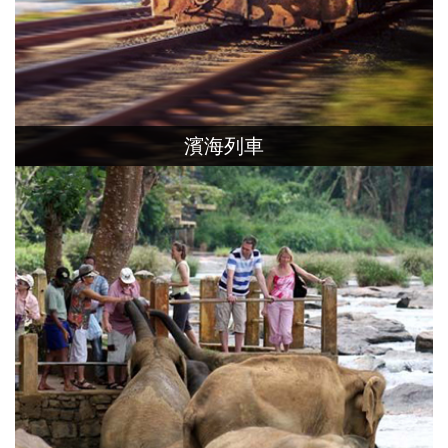
濱海列車
行駛在斯里蘭卡西岸的海邊火車，
鐵軌與海距離非常靠近，
沿途可欣賞一望無際海岸景色。