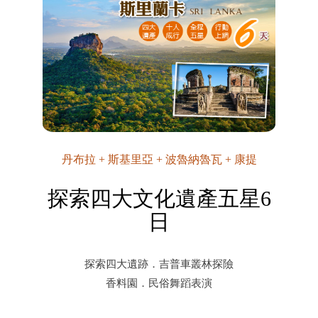
丹布拉 + 斯基里亞 + 波魯納魯瓦 + 康提
探索四大文化遺產五星6
日
探索四大遺跡．吉普車叢林探險
香料園．民俗舞蹈表演