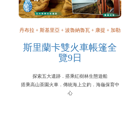
丹布拉 + 斯基里亞 + 波魯納魯瓦 + 康提 + 加勒
斯里蘭卡雙火車帳篷全
覽9日
探索五大遺跡．搭乘紅樹林生態遊船
搭乘高山茶園火車．傳統海上立釣．海龜保育中
心