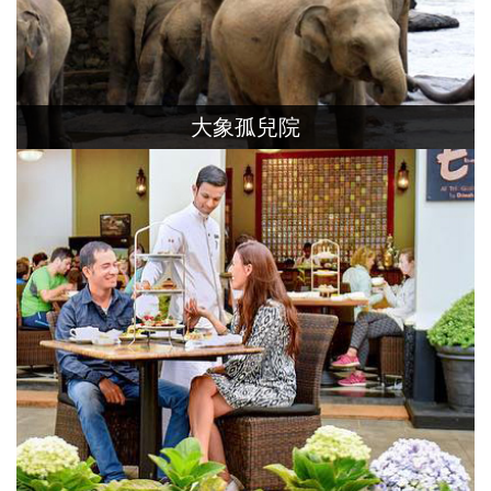
大象孤兒院
大象孤兒院，創立目的是要收容及保護
遭到遺棄或雙親被獵殺而無法獨立
生活的小象們。