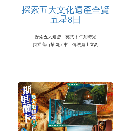
探索五大文化遺產全覽
五星8日
探索五大遺跡．英式下午茶時光
搭乘高山茶園火車．傳統海上立釣