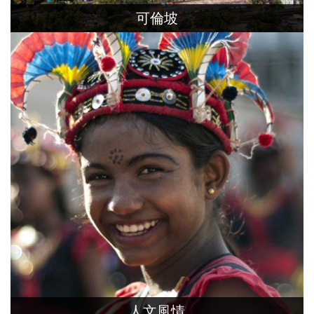
可倫坡
可倫坡的名稱來自僧伽羅語，意為「芒果港」
其後葡萄牙人將其拼寫成Colombo以紀念哥
倫布。是斯里蘭卡的最大城市。
人文風情