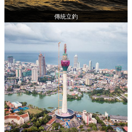
傳統立釣
立釣是斯里蘭卡代代相傳的捕魚方法，釣
者或站或坐於竿上，手持魚竿立釣，獨特
技能，備受珍視。