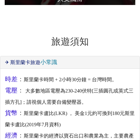
斯里蘭卡，世界遺產豐富、沿著蔚藍的海
岸線、宗教的神祕、動植物在此富饒生生
不息、純樸的人民及獨特的生活文化。
旅遊須知
小常識
✈ 斯里蘭卡旅遊
時差
：
斯里蘭卡時間 + 2小時30分鐘 = 台灣時間。
電壓
：
大多數地區電壓為230-240伏特[三插圓孔或英式三
插方孔]；請視個人需要自備變壓器。
貨幣
：
斯里蘭卡盧比(LKR) ， 美金1元約可換到180元斯里
蘭卡盧比(2019年7月資料)
經濟
：
斯里蘭卡的經濟以寶石出口和農業為主，主要農產