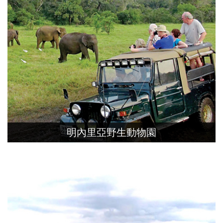
明內里亞野生動物園
園內有平原、岩地、讓林、鹽湖各種地形，
是知名的大象棲息地，也有鹿、水牛、熊、
豹與孔雀。