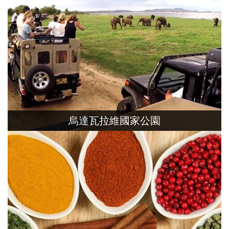
烏達瓦拉維國家公園
搭乘吉普車，進入讓林探險，尋找水鹿、
水牛、鳥類、大象…各種野生動物，體驗大
自然野趣。