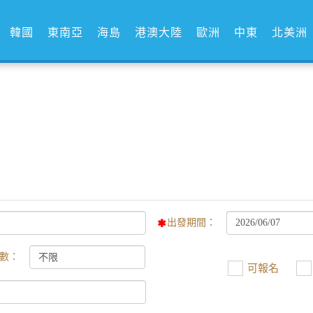
韓國
東南亞
海島
港澳大陸
歐洲
中東
北美洲
出發期間：
數：
可報名