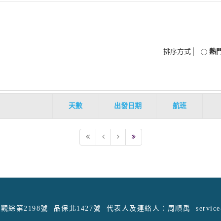
排序方式│
熱
天數
出發日期
航班
觀綜第2198號
品保北1427號
代表人及連絡人：周順禹
servic