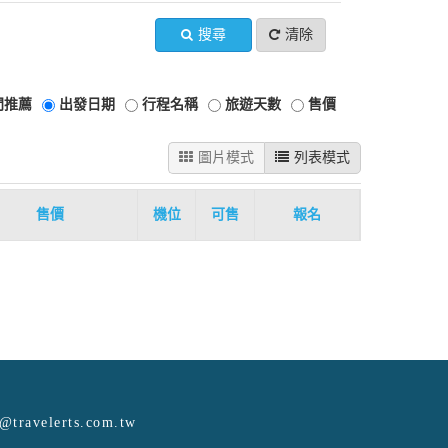
搜尋
清除
門推薦
出發日期
行程名稱
旅遊天數
售價
圖片模式
列表模式
售價
機位
可售
報名
e@travelerts.com.tw