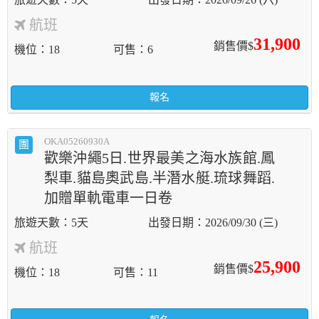
航班
31,900
銷售價$
機位
18
可售
6
報名
OKA05260930A
團
歡樂沖繩5日.世界最美之海水族館.鳳
梨車.貓島奧武島.半潛水艇.琉球舞蹈.
加贈單軌電車一日卷
5天
2026/09/30 (三)
航班
25,900
銷售價$
機位
18
可售
11