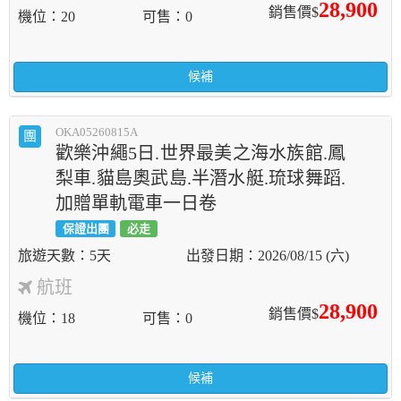
28,900
銷售價$
機位
20
可售
0
候補
OKA05260815A
團
歡樂沖繩5日.世界最美之海水族館.鳳
梨車.貓島奧武島.半潛水艇.琉球舞蹈.
加贈單軌電車一日卷
保證出團
必走
5天
2026/08/15 (六)
航班
28,900
銷售價$
機位
18
可售
0
候補