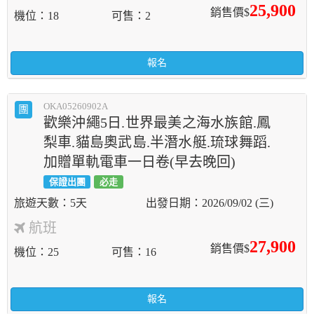
25,900
銷售價$
機位
18
可售
2
報名
OKA05260902A
團
歡樂沖繩5日.世界最美之海水族館.鳳
梨車.貓島奧武島.半潛水艇.琉球舞蹈.
加贈單軌電車一日卷(早去晚回)
保證出團
必走
5天
2026/09/02 (三)
航班
27,900
銷售價$
機位
25
可售
16
報名