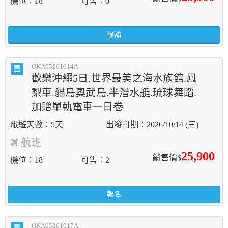
機位
18
可售
0
候補
OKA05261014A
團
歡樂沖繩5日.世界最美之海水族館.鳳
梨車.貓島奧武島.半潛水艇.琉球舞蹈.
加贈單軌電車一日卷
5天
2026/10/14 (三)
航班
25,900
銷售價$
機位
18
可售
2
報名
OKA05261017A