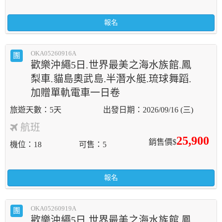
報名
OKA05260916A
團
歡樂沖繩5日.世界最美之海水族館.鳳
梨車.貓島奧武島.半潛水艇.琉球舞蹈.
加贈單軌電車一日卷
5天
2026/09/16 (三)
航班
25,900
銷售價$
機位
18
可售
5
報名
OKA05260919A
團
歡樂沖繩5日.世界最美之海水族館.鳳