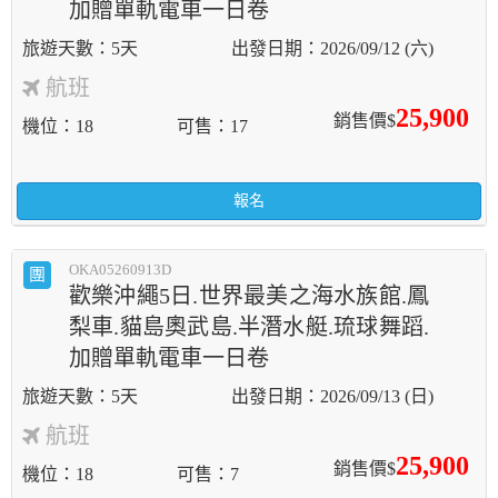
加贈單軌電車一日卷
5天
2026/09/12 (六)
航班
25,900
銷售價$
機位
18
可售
17
報名
OKA05260913D
團
歡樂沖繩5日.世界最美之海水族館.鳳
梨車.貓島奧武島.半潛水艇.琉球舞蹈.
加贈單軌電車一日卷
5天
2026/09/13 (日)
航班
25,900
銷售價$
機位
18
可售
7