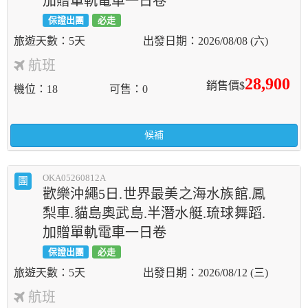
加贈單軌電車一日卷
保證出團
必走
5天
2026/08/08 (六)
航班
28,900
銷售價$
機位
18
可售
0
候補
OKA05260812A
團
歡樂沖繩5日.世界最美之海水族館.鳳
梨車.貓島奧武島.半潛水艇.琉球舞蹈.
加贈單軌電車一日卷
保證出團
必走
5天
2026/08/12 (三)
航班