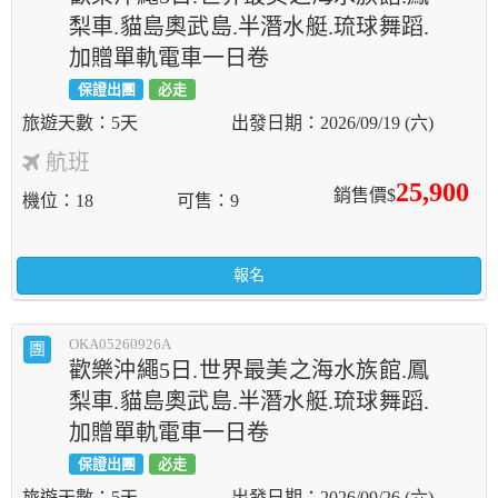
梨車.貓島奧武島.半潛水艇.琉球舞蹈.
加贈單軌電車一日卷
保證出團
必走
5天
2026/09/19 (六)
航班
25,900
銷售價$
機位
18
可售
9
報名
OKA05260926A
團
歡樂沖繩5日.世界最美之海水族館.鳳
梨車.貓島奧武島.半潛水艇.琉球舞蹈.
加贈單軌電車一日卷
保證出團
必走
5天
2026/09/26 (六)