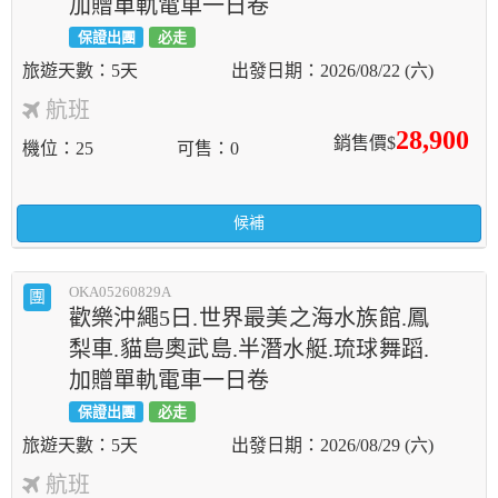
加贈單軌電車一日卷
保證出團
必走
5天
2026/08/22 (六)
航班
28,900
銷售價$
機位
25
可售
0
候補
OKA05260829A
團
歡樂沖繩5日.世界最美之海水族館.鳳
梨車.貓島奧武島.半潛水艇.琉球舞蹈.
加贈單軌電車一日卷
保證出團
必走
5天
2026/08/29 (六)
航班