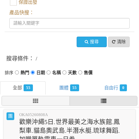
保證出發
產品快搜：
搜尋
清除
搜尋條件：
55
55
0
OKA05260808A
團
歡樂沖繩5日.世界最美之海水族館.鳳
梨車.貓島奧武島.半潛水艇.琉球舞蹈.