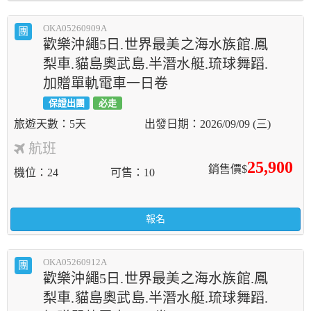
OKA05260909A
團
歡樂沖繩5日.世界最美之海水族館.鳳
梨車.貓島奧武島.半潛水艇.琉球舞蹈.
加贈單軌電車一日卷
保證出團
必走
5天
2026/09/09 (三)
航班
25,900
銷售價$
機位
24
可售
10
報名
OKA05260912A
團
歡樂沖繩5日.世界最美之海水族館.鳳
梨車.貓島奧武島.半潛水艇.琉球舞蹈.