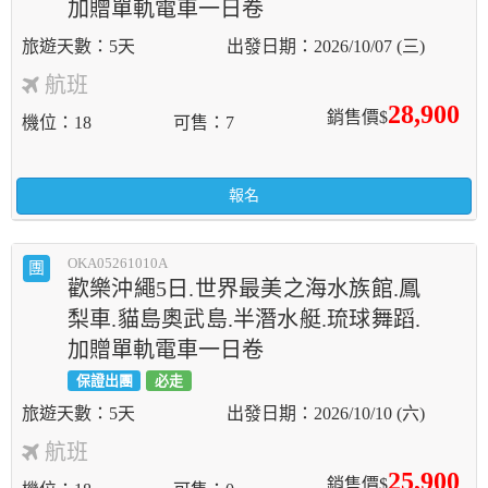
加贈單軌電車一日卷
5天
2026/10/07 (三)
航班
28,900
銷售價$
機位
18
可售
7
報名
OKA05261010A
團
歡樂沖繩5日.世界最美之海水族館.鳳
梨車.貓島奧武島.半潛水艇.琉球舞蹈.
加贈單軌電車一日卷
保證出團
必走
5天
2026/10/10 (六)
航班
25,900
銷售價$