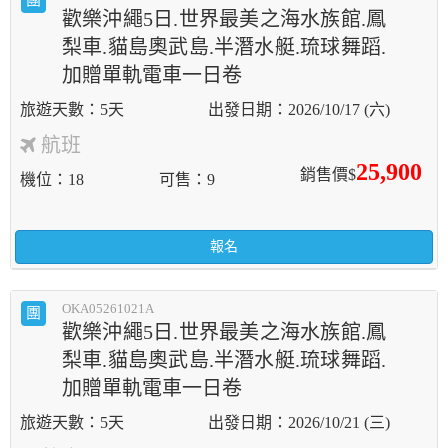
團
歡樂沖繩5日.世界最美之海水族館.鳳
梨車.貓島奧武島.半潛水艇.琉球舞蹈.
加贈單軌電車一日卷
5天
2026/10/17 (六)
航班
25,900
銷售價$
機位
18
可售
9
報名
OKA05261021A
團
歡樂沖繩5日.世界最美之海水族館.鳳
梨車.貓島奧武島.半潛水艇.琉球舞蹈.
加贈單軌電車一日卷
5天
2026/10/21 (三)