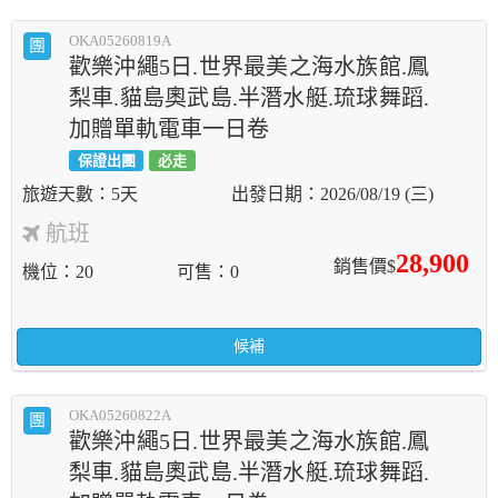
OKA05260819A
團
歡樂沖繩5日.世界最美之海水族館.鳳
梨車.貓島奧武島.半潛水艇.琉球舞蹈.
加贈單軌電車一日卷
保證出團
必走
5天
2026/08/19 (三)
航班
28,900
銷售價$
機位
20
可售
0
候補
OKA05260822A
團
歡樂沖繩5日.世界最美之海水族館.鳳
梨車.貓島奧武島.半潛水艇.琉球舞蹈.