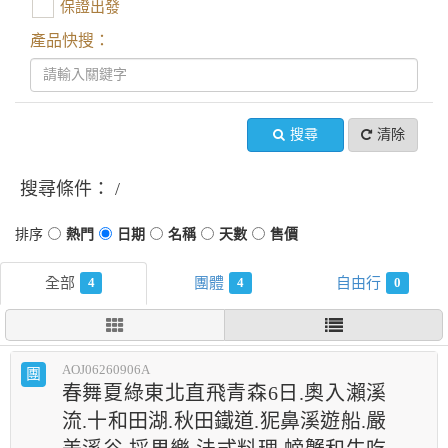
保證出發
產品快搜：
搜尋
清除
搜尋條件：
4
4
0
AOJ06260906A
團
春舞夏綠東北直飛青森6日.奧入瀨溪
流.十和田湖.秋田鐵道.狔鼻溪遊船.嚴