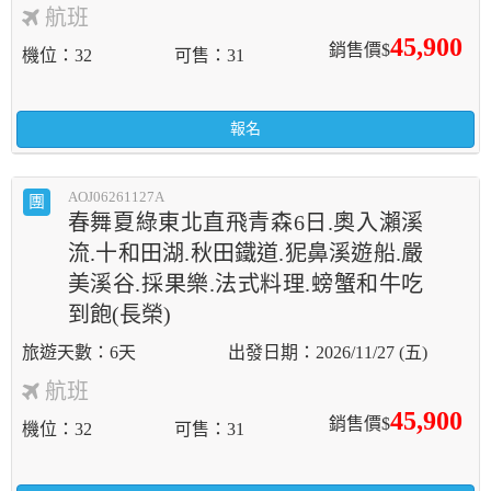
航班
45,900
銷售價$
機位
32
可售
31
報名
AOJ06261127A
團
春舞夏綠東北直飛青森6日.奧入瀨溪
流.十和田湖.秋田鐵道.狔鼻溪遊船.嚴
美溪谷.採果樂.法式料理.螃蟹和牛吃
到飽(長榮)
6天
2026/11/27 (五)
航班
45,900
銷售價$
機位
32
可售
31