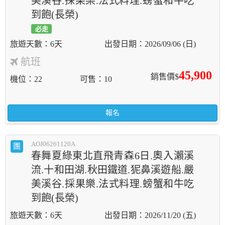
美溪谷.採果樂.法式料理.螃蟹和牛吃
到飽(長榮)
必走
6天
2026/09/06 (日)
航班
45,900
銷售價$
機位
22
可售
10
報名
AOJ06261120A
團
春舞夏綠東北直飛青森6日.奧入瀨溪
流.十和田湖.秋田鐵道.狔鼻溪遊船.嚴
美溪谷.採果樂.法式料理.螃蟹和牛吃
到飽(長榮)
6天
2026/11/20 (五)