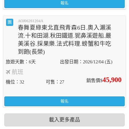
報名
AOJ06261204A
團
春舞夏綠東北直飛青森6日.奧入瀨溪
流.十和田湖.秋田鐵道.狔鼻溪遊船.嚴
美溪谷.採果樂.法式料理.螃蟹和牛吃
到飽(長榮)
6天
2026/12/04 (五)
航班
45,900
銷售價$
機位
32
可售
27
報名
載入更多產品