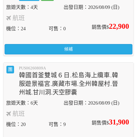
4天
2026/08/09 (日)
航班
22,900
銷售價$
機位
24
可售
0
候補
PUS06260809A
團
韓國首釜雙城６日.松島海上纜車.韓
服遊景褔宮.廣藏市場.全州韓屋村.晉
州城.甘川洞.天空膠囊
6天
2026/08/09 (日)
航班
31,900
銷售價$
機位
20
可售
9