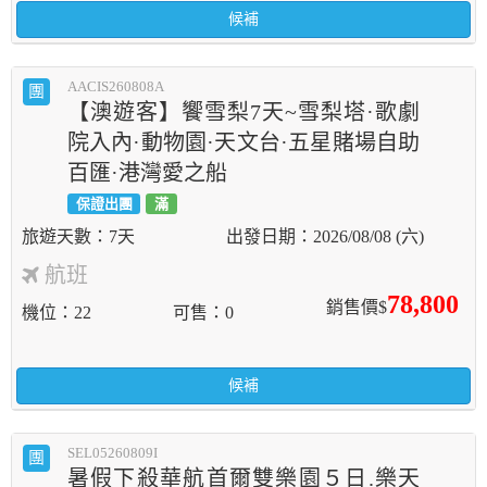
候補
AACIS260808A
團
【澳遊客】饗雪梨7天~雪梨塔·歌劇
院入內·動物園·天文台·五星賭場自助
百匯·港灣愛之船
保證出團
滿
7天
2026/08/08 (六)
航班
78,800
銷售價$
機位
22
可售
0
候補
SEL05260809I
團
暑假下殺華航首爾雙樂園５日.樂天