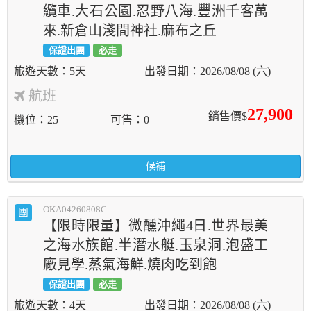
纜車.大石公園.忍野八海.豐洲千客萬
來.新倉山淺間神社.麻布之丘
保證出團
必走
5天
2026/08/08 (六)
航班
27,900
銷售價$
機位
25
可售
0
候補
OKA04260808C
團
【限時限量】微醺沖繩4日.世界最美
之海水族館.半潛水艇.玉泉洞.泡盛工
廠見學.蒸氣海鮮.燒肉吃到飽
保證出團
必走
4天
2026/08/08 (六)