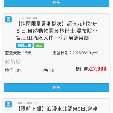
候補
FUK05260810C
團
【快閃限量暑期檔次】超值九州好玩
５日.自然動物園叢林巴士.湯布院小
鎮.日田酒廠.入住一晚別府溫泉鄉
保證出團
必走
5天
2026/08/10 (一)
航班
27,900
銷售價$
機位
21
可售
0
候補
KIJ05260810D
團
【限時下殺】浪漫東北溫泉5日.會津