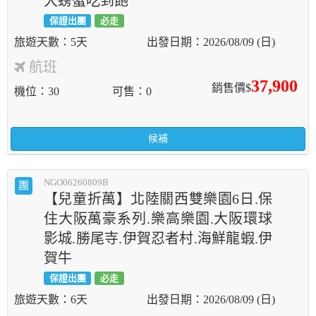
大螃蟹吃到飽
保證出團
必走
5天
2026/08/09 (日)
航班
37,900
銷售價$
機位
30
可售
0
候補
NGO06260809B
團
【兒童折萬】北陸關西雙樂園6日.保
住大阪萬豪系列.樂高樂園.大阪環球
影城.勝尾寺.伊賀忍者村.海鮮龍蝦.伊
賀牛
保證出團
必走
6天
2026/08/09 (日)