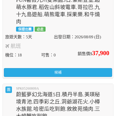
FUN暑假九州雙樂園5日.豪斯登堡.超
萌水豚君.稻佐山斜坡電車.哥拉巴.九
十九島遊船.萌熊電車.採果樂.和牛燒
肉
保證出團
必走
5天
2026/08/09 (日)
航班
37,900
銷售價$
機位
18
可售
0
候補
SPK05260809A
團
蔚藍夢幻北海道5日.積丹半島.美瑛秘
境青池.四季彩之丘.洞爺湖花火.小樽
水族館.哈密瓜吃到飽.敘敘苑燒肉.三