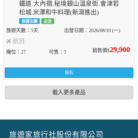
鐵道.大內宿.秘境銀山溫泉街.會津若
松城.米澤和牛料理(新瀉進出)
保證出團
必走
5天
2026/08/10 (一)
航班
29,900
銷售價$
機位
27
可售
5
報名
載入更多產品
旅遊家旅行社股份有限公司