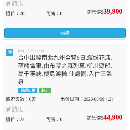
航班
39,900
銷售價$
機位
20
可售
0
候補
KMJ06260809A
團
台中出發南北九州全覽6日.繽紛花漾.
萌熊電車.由布院之森列車.柳川遊船.
高千穗峽.櫻島渡輪.仙嚴園.入住三溫
泉
保證出團
必走
6天
2026/08/09 (日)
航班
44,900
銷售價$
機位
23
可售
0