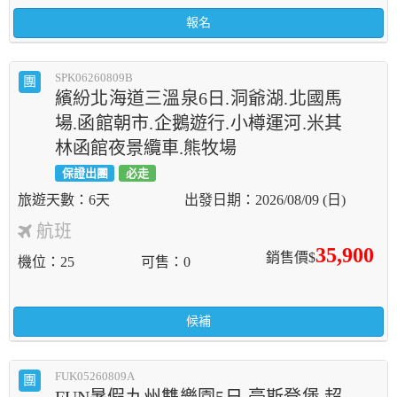
報名
SPK06260809B
團
繽紛北海道三溫泉6日.洞爺湖.北國馬
場.函館朝市.企鵝遊行.小樽運河.米其
林函館夜景纜車.熊牧場
保證出團
必走
6天
2026/08/09 (日)
航班
35,900
銷售價$
機位
25
可售
0
候補
FUK05260809A
團