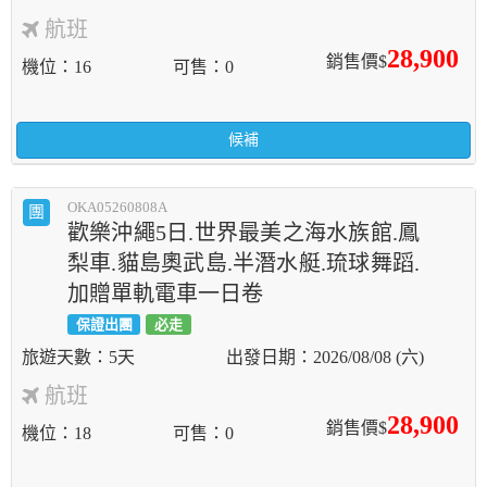
航班
28,900
銷售價$
機位
16
可售
0
候補
OKA05260808A
團
歡樂沖繩5日.世界最美之海水族館.鳳
梨車.貓島奧武島.半潛水艇.琉球舞蹈.
加贈單軌電車一日卷
保證出團
必走
5天
2026/08/08 (六)
航班
28,900
銷售價$
機位
18
可售
0