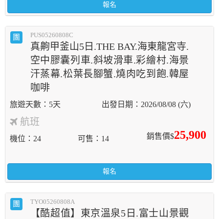
報名
PUS05260808C
團
真齁甲釜山5日.THE BAY.海東龍宮寺.
空中膠囊列車.斜坡滑車.彩繪村.海景
汗蒸幕.松葉長腳蟹.燒肉吃到飽.韓屋
咖啡
5天
2026/08/08 (六)
航班
25,900
銷售價$
機位
24
可售
14
報名
TYO05260808A
團
【酷超值】東京溫泉5日.富士山景觀