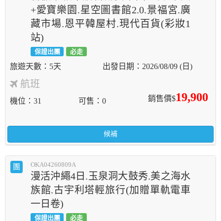
+愛寶樂園.星空圖書館2.0.景福宮.廣
藏市場.恩平韓屋村.現代百貨(彩妝1
站)
保證出團
必走
5天
2026/08/09 (日)
航班
19,900
銷售價$
機位
31
可售
0
候補
OKA04260809A
團
漫活沖繩4日.玉泉洞大鼓秀.美之海水
族館.古宇利塔輕旅行(加贈單軌電車
一日卷)
保證出團
必走