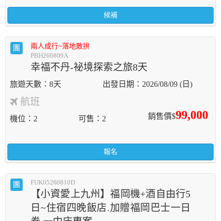
候補
兩人成行~落地散拚
團
PBH260809A
幸福不丹-祕境探索之旅8天
8天
2026/08/09 (日)
航班
99,000
銷售價$
機位
2
可售
2
報名
FUK05260810D
團
【小資愛上九州】福岡機+酒自由行5
日~住宿四晚飯店.加贈福岡巴士一日