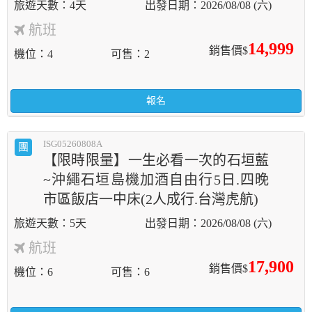
4天
2026/08/08 (六)
航班
14,999
銷售價$
機位
4
可售
2
報名
ISG05260808A
團
【限時限量】一生必看一次的石垣藍
~沖繩石垣島機加酒自由行5日.四晚
市區飯店一中床(2人成行.台灣虎航)
5天
2026/08/08 (六)
航班
17,900
銷售價$
機位
6
可售
6