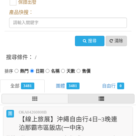
保證出發
產品快搜：
搜尋
清除
搜尋條件：
3481
3481
0
OKA04260808B
團
【線上旅展】沖繩自由行4日~3晚連
泊那霸市區飯店(一中床)