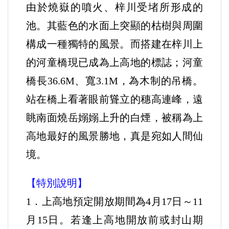
由於燒嶽的噴火、梓川受堵所形成的
池。其藍色的水面上突顯的枯樹與周圍
構成一種獨特的風景。而搭建在梓川上
的河童橋現已成為上高地的標誌；河童
橋長36.6M、寬3.1M，為木制的吊橋。
站在橋上看著眼前聳立的穗高連峰，遠
眺南面燒岳嫋嫋上升的白煙，被稱為上
高地最好的風景勝地，真是宛如人間仙
境。
【特別說明】
1．上高地預定開放期間為4月17日～11
月15日。若逢上高地開放前或封山期