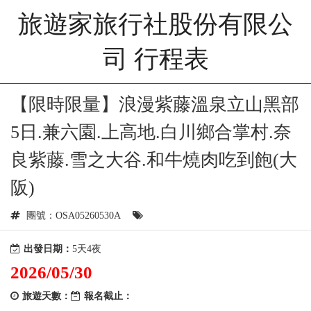
旅遊家旅行社股份有限公
司 行程表
【限時限量】浪漫紫藤溫泉立山黑部
5日.兼六園.上高地.白川鄉合掌村.奈
良紫藤.雪之大谷.和牛燒肉吃到飽(大
阪)
團號：OSA05260530A
出發日期：
5天4夜
2026/05/30
旅遊天數：
報名截止：