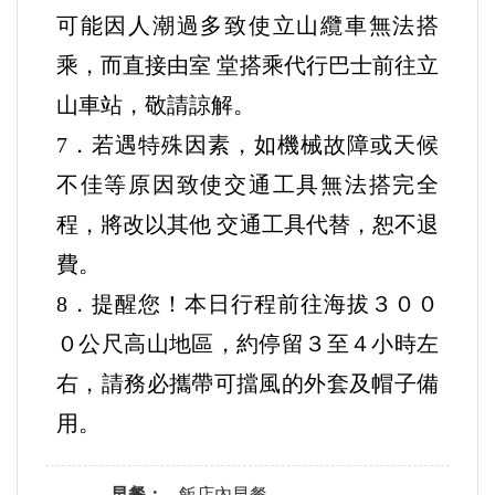
可能因⼈潮過多致使立⼭纜⾞無法搭
乘，⽽直接由室 堂搭乘代⾏巴⼠前往立
⼭⾞站，敬請諒解。
7．若遇特殊因素，如機械故障或天候
不佳等原因致使交通⼯具無法搭完全
程，將改以其他 交通⼯具代替，恕不退
費。
8．提醒您！本⽇⾏程前往海拔３００
０公尺⾼⼭地區，約停留３⾄４⼩時左
右，請務必攜帶可擋風的外套及帽⼦備
⽤。
早餐：
飯店內早餐