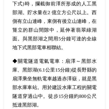
下式)時，攔截御前澤所形成的人工黑
部湖。貯水量在2 億立方公尺以上。西
側有立山連峰，東側有後立山連峰，在
聳立的群山間隙中，延伸著翡翠綠湖
面。與黑部湖之間用5分鐘可達的全線
地下式黑部電車相聯結。
◆關電隧道電氣電車：扇澤～黑部水
庫、黑部湖(6.1公里15分鐘)從長野縣的
扇澤乘坐無軌電車越過赤澤嶽，就是黑
部水庫車站。用於建設水庫工程的關電
隧道穿過山中。徒步15分鐘約800公尺
抵達黑部湖。