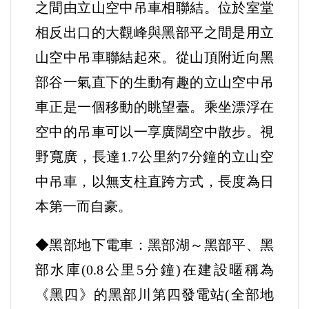
之間由立山空中吊車相聯結。位於室堂
相反出口的大觀峰與黑部平之間是用立
山空中吊車聯結起來。從山頂附近向黑
部谷一氣直下的生動有趣的立山空中吊
車正是一個移動的眺望臺。乘坐漂浮在
空中的吊車可以一享廣闊空中散步。視
野寬廣，長達1.7公里約7分鐘的立山空
中吊車，以無支柱直跨方式，長度為日
本第一而自豪。
◆黑部地下電車：黑部湖～黑部平、黑
部水庫(0.8公里5分鐘)在建設暱稱為
《黑四》的黑部川第四發電站(全部地