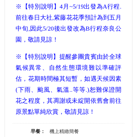
※【特別說明】4月~5/19出發為A行程.
前往春日大社,紫藤花花季預計為到五月
中旬,因此5/20後出發改為B行程奈良公
園，敬請見諒！
※【特別說明】提醒參團貴賓由於全球
氣候異常、自然生態環境難以準確評
估，花期時間極其短暫，如遇天候因素
(下雨、颱風、氣溫..等等.)恕難保證開
花之程度，其凋謝或未綻開依舊會前往
原景點單純欣賞，敬請見諒！
早餐：
機上精緻簡餐