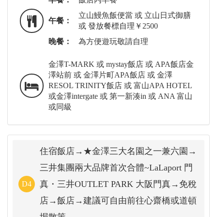
立山鰻魚飯便當 或 立山日式御膳
午餐：
或 發放餐標自理￥2500
晚餐：
為方便遊玩敬請自理
金澤T-MARK 或 mystay飯店 或 APA飯店金
澤站前 或 金澤片町APA飯店 或 金澤
RESOL TRINITY飯店 或 富山APA HOTEL
或金澤intergate 或 第一新湊in 或 ANA 富山
或同級
住宿飯店→★金澤三大名園之一兼六園→
三井集團兩大品牌首次合體~LaLaport 門
真・三井OUTLET PARK 大阪門真→免稅
D4
店→飯店→建議可自由前往心齋橋或道頓