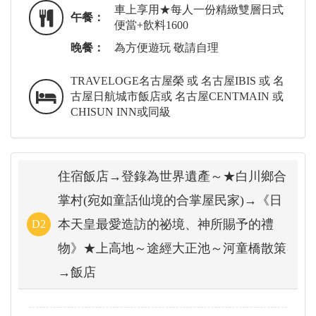
車上享用★每人一份精緻雙層日式
午餐：
便當+飲料1600
晚餐：
為方便遊玩 敬請自理
TRAVELOGE名古屋榮 或 名古屋IBIS 或 名
古屋日航城市飯店或 名古屋CENTMAIN 或
CHISUN INN或同級
住宿飯店→登錄為世界遺產～★白川鄉合
掌村(宛如童話仙境的合掌屋民家)→《日
本天皇最愛造訪的祕境、神所賜予的禮
D2
物》★上高地～途經大正池～河童橋散策
→飯店