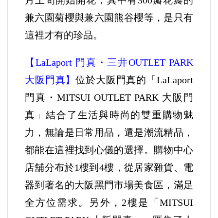
月上旬開始開花，其中有300瓣花瓣的
兼六園菊櫻與兼六園熊谷櫻等，是只有
這裡才有的珍品。
【LaLaport 門真・三井OUTLET PARK
大阪門真】
位於大阪門真的「LaLaport
門真・MITSUI OUTLET PARK 大阪門
真」結合了生活與時尚的雙重購物魅
力，無論是日常用品，還是潮流精品，
都能在這裡找到心儀的選擇。購物中心
店舖分布於1樓到4樓，從居家雜貨、電
器到著名的大阪黑門市場美食區，滿足
全方位需求。另外，2樓是「MITSUI