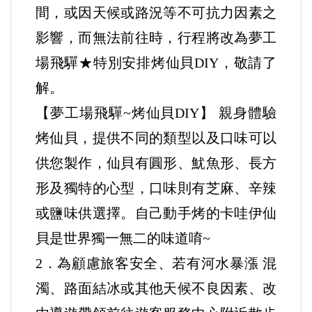
間，或因天候或路況等不可抗力因素之
影響，而無法前往時，行程將改為夢工
場飛驒★特別安排烤仙貝DIY，敬請了
解。
【夢工場飛驒~烤仙貝DIY】 親身體驗
烤仙貝，提供不同的類型以及口味可以
供您製作，仙貝有圓形、魷魚形、長方
形及獨特的心型，口味則有芝麻、辛辣
或鹽味供選擇。自己動手烤的卡哇伊仙
貝是世界獨一無二的味道唷~
2．為顧慮旅客安全、若有河水暴漲 混
濁、路面結冰或其他天候不良因素、改