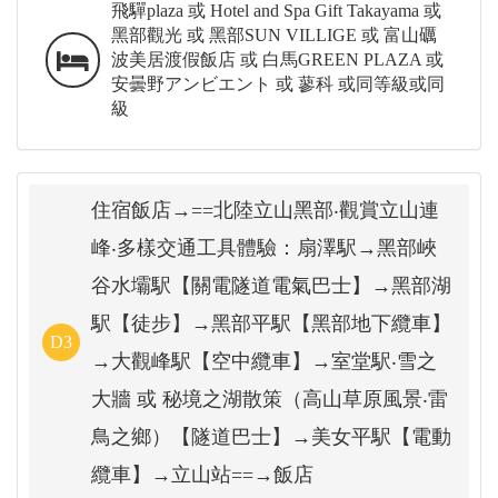
飛驒plaza 或 Hotel and Spa Gift Takayama 或
黑部觀光 或 黑部SUN VILLIGE 或 富山礪
波美居渡假飯店 或 白馬GREEN PLAZA 或
安曇野アンビエント 或 蓼科 或同等級或同
級
住宿飯店→==北陸立山黑部‧觀賞立山連
峰‧多樣交通工具體驗：扇澤駅→黑部峽
谷水壩駅【關電隧道電氣巴士】→黑部湖
駅【徒步】→黑部平駅【黑部地下纜車】
D3
→大觀峰駅【空中纜車】→室堂駅‧雪之
大牆 或 秘境之湖散策（高山草原風景‧雷
鳥之鄉）【隧道巴士】→美女平駅【電動
纜車】→立山站==→飯店