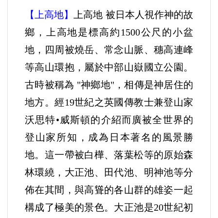
【上高地】
上高地 被日本人視作神的故
鄉，上高地是標高約1500公尺的小盆
地，四周被燒岳、常念山脈、穗高連峰
等高山環抱，屬於中部山嶽國立公園。
古時被稱為 "神鄉地"，相傳是神居住的
地方。經19世紀之英國傳教士兼登山家
沃思特•威斯頓的介紹而廣被全世界的
登山家所知，成為日本著名的風景勝
地。這一帶被白樺、落葉松等的原始森
林環繞，大正池、田代池、明神池等分
佈在其間，與高聳的各山群的雄姿一起
構成了極美的景色。大正池是20世紀初