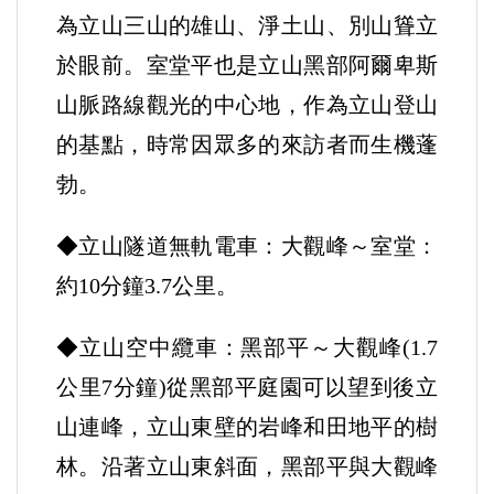
為立山三山的雄山、淨土山、別山聳立
於眼前。室堂平也是立山黑部阿爾卑斯
山脈路線觀光的中心地，作為立山登山
的基點，時常因眾多的來訪者而生機蓬
勃。
◆立山隧道無軌電車：大觀峰～室堂：
約10分鐘3.7公里。
◆立山空中纜車：黑部平～大觀峰(1.7
公里7分鐘)從黑部平庭園可以望到後立
山連峰，立山東壁的岩峰和田地平的樹
林。沿著立山東斜面，黑部平與大觀峰