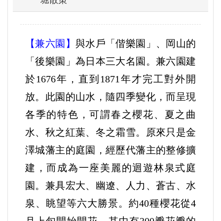
堀散策
【兼六園】
與水戶「偕樂園」、岡山的
「後樂園」為日本三大名園。兼六園建
於1676年，直到1871年才完工對外開
放。此園的山水，隨四季變化，而呈現
各季的特色，可謂春之櫻花、夏之曲
水、秋之紅葉、冬之霜雪。原來只是金
澤城藩主的庭園，經歷代藩主的整修擴
建，而成為一座美麗的迴遊林泉式庭
園。兼具宏大、幽遼、人力、蒼古、水
泉、眺望等六大勝景。約40種櫻花從4