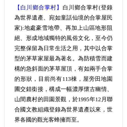
【白川鄉合掌村】
白川鄉合掌村(登錄
為世界遺產、宛如童話仙境的合掌屋民
家):地處豪雪地帶、再加上山區地形阻
絕、形成地域獨特的風俗文化，至今仍
完整保留為日常生活之用，其中以合掌
型的茅草家屋最為著名。為防積雪而建
構的急斜面的茅草屋頂，有如兩手合掌
的形狀，目前尚有113棟，屋旁田地園
圃交錯銜接，構成一幅濃厚懷古幽情、
山間農村的田園景觀，於1995年12月聯
合國文教組織登錄為世界遺產以來，世
界各國的觀光客蜂擁而至。