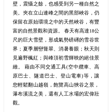
壁，震懾之餘，也感受到另一種自然之
美。夾在立山連峰之間的黑部峽谷，仍
保留在原始環境之中的天然峽谷，有豐
富的自然景觀和資源。 春天有高達18公
尺的巨大雪壁，形成氣勢磅礡的雪谷世
界；夏季層巒聳翠、消暑養眼；秋天則
見遍野楓紅；與峰頂初雪輝映的絕佳景
緻。 藉由不同交通工具(空中纜車、高
原巴士、隧道巴士、登山電車)等，讓
您輕鬆翻山越嶺，飽覽高山狹谷之景，
瀑布溪流之美，還有人工水壩的宏偉壯
觀。