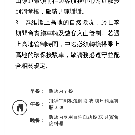
由導遊帶領前往遊客服務中心附近散步
到河童橋，敬請見諒謝謝。
3．為維護上高地的自然環境，於旺季
期間會實施車輛及遊客入山管制。若遇
上高地管制時間，中途必須轉換搭乘上
高地的環保接駁車，敬請務必遵守並配
合相關規定。
早餐：
飯店內早餐
飛驒牛陶板燒御膳 或 歧阜精選御
午餐：
膳 2500
飯店內享用百匯自助餐 或 迎賓會
晚餐：
席料理