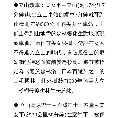
◆立山纜車：美女平～立山(約1.7公里7
分鐘)駛出立山車站的纜車7分鐘就可到
達標高差約500公尺的美女平車站，由
低山帶到山地帶的森林變化生動地展現
於車窗。這裡有美女杉樹，傳說在女人
不得進入立山的時代，有破規登山的尼
姑觸犯神怒而被罰變為杉樹。還有被指
定為《適於森林浴．日本百選》之一的
山毛櫸林，此外樹齡有300年的巨大立
山杉樹等原生林生長於此。
◆ 立山高原巴士－合成巴士：室堂～美
女平(約23公里50分鐘)在室堂平，被稱