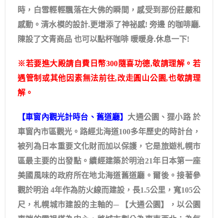
時，白雪輕輕飄落在大佛的瞬間，感受到那份莊嚴和
感動。清水模的設計.更增添了神祕感! 旁邊 的咖啡廳.
陳設了文青商品 也可以點杯咖啡 暖暖身.休息一下!
※若要進大殿請自費日幣300隨喜功德,敬請理解。若
遇管制或其他因素無法前往,改走圓山公園,也敬請理
解。
【車窗內觀光計時台、舊道廳】
大通公園、狸小路 於
車窗內市區觀光。路經北海道100多年歷史的時計台，
被列為日本重要文化財而加以保護，它是旅遊札幌市
區最主要的出發點。續經建築於明治21年日本第一座
美國風味的政府所在地北海道舊道廳。爾後。接著參
觀於明治 4年作為防火線而建設，長1.5公里，寬105公
尺，札幌城市建設的主軸的─ 【大通公園】，以公園