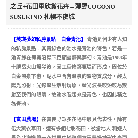
之丘+花田車欣賞花卉→薄野COCONO
SUSUKINO 札幌不夜城
【美瑛夢幻私房景點．白金青池】
青池是個少有人知
的私房景點，其青綠色的池水是青池的特色，若是一
池青綠在薄霧陪襯下更顯幽靜與夢幻。青池是1988年
十勝岳火山爆發後，因工程修築堰堤而形成，因位於
白金溫泉下游，湖水中含有溫泉的礦物質成分，經太
陽光照射，光線產生散射現象，藍光波長較短較易散
射至我們的眼睛，故池水看起來是青色，也因此稱之
為青池。
【富田農場】
在富良野眾多花場中最具代表性，除有
偌大薰衣草田，還有多組七彩花田，被當地人 和遊人
譽為北海道第一花世界由於整個富田農場地形由高而