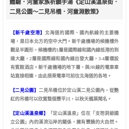
體驗．河童家族祈願手湯《定山溪溫泉街．
二見公園～二見吊橋．河童淵散策》
【新千歲空港】
北海道的國際、國內航線的主要機
場，是日本北方的空中大門。新千歲機場的候機樓外
觀呈半圓形，候機樓的1層是國際線和國內線抵港的到
達大廳，2層是國際線和國內線出發大廳，3-4層還設
有賓館酒店。新千歲機場的地下層，與JR線的電車車
站直接相連，由此搭乘電車可前往北海道的各地。
【二見公園】
二見吊橋位於定山溪二見公園內，從艷
紅的吊橋可以欣賞整個豐平川，以秋天楓葉聞名。
【定山溪溫泉鄉】
「定山溪溫泉」位在「支笏洞爺國
立公園」內的溪流沿岸的關係，擁有豐饒的大自然。