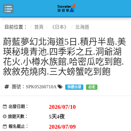
目前位置：
首頁
《日本》
北海道
蔚藍夢幻北海道5日.積丹半島.美
瑛秘境青池.四季彩之丘.洞爺湖
花火.小樽水族館.哈密瓜吃到飽.
敘敘苑燒肉.三大螃蟹吃到飽
團號：SPK05260710A
保證出發
必走
2026/07/10
出發日期：
5天4夜
旅遊天數：
2026/07/09
報名截止：