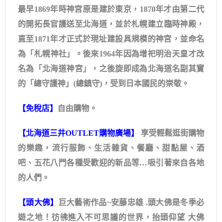
最早1869年時神宮原是建於東京，1870年才由第二代
的開拓長官護送至北海道，並於札幌建立臨時神殿，
直至1871年才正式於現址建設具規模的神宮，並命名
為「札幌神社」。後來1964年因為增祀明治天皇才改
名為「北海道神宮」，之後旋即成為北海道名副其實
的「總守護神」(總鎮守)，受到日本國民的崇敬。
【免稅店】
自由購物。
【北海道三井OUTLET購物廣場】
享受輕鬆逛街購物
的樂趣，流行服飾、生活雜貨、餐廳、甜點屋、酒
吧、五花八門各種受歡迎的新品等…吸引著來自各地
的人們。
【頭大佛】
巨大藝術作品~安藤忠雄 .頭大佛是冬季必
遊之地！彷彿進入不可思議的世界，抬頭仰望 大佛