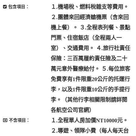
１.機場稅、燃料稅雜支等費用。
包含項目：
２.團體來回經濟艙機票（含來回
機上餐）。 ３.全程表列餐、景點
門票、住宿飯店（全程兩人一
室）、交通費用。 ４.旅行社責任
保險：三百萬履約責任險及二十
萬元意外醫療給付。 ５.每位旅客
免費享有1件限重20公斤的托運行
李，以及1件限重10公斤的手提行
李。（其他行李相關限制請詳閱
各航空公司官網）
１.全程單人房加價NT10000元。
不含項目：
２.導遊、領隊小費（每人每天台