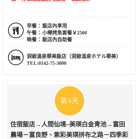
早餐：
飯店內享用
午餐：
小樽烤魚套餐￥2500
晚餐：
飯店內自助餐
洞爺溫泉華美飯店（洞爺温泉ホテル華美）
TEL:0142-75-3000
第3天
住宿飯店→人間仙境~美瑛白金青池→富田
農場－富良野、紫彩美瑛拼布之路－四季彩