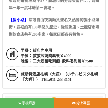
東端的電視塔為中心，將城市劃分為東南西北；為每
年一年一度冰雕第一會場。
【狸小路】
您可自由夜訪頗負盛名又熱鬧的狸小路逛
街，這裡約有130年悠久歷史，從服飾店、土產店市場
到飲食店共有200多家，每家店都各有特色。
早餐：
飯店內享用
午餐：
敘敘苑燒肉套餐￥4000
晚餐：
三大螃蟹吃到飽+飲料喝到飽￥7500
威斯特酒店札幌（大通）（ホテルビスタ札幌
［大通］） TEL:011-233-3151
手機直撥
線上客服