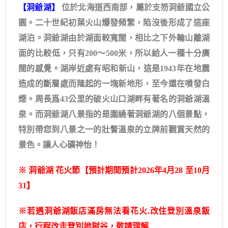
【洞爺湖】
位於北海道西南部，屬於支笏洞爺國立公
園。二十世紀初葉火山爆發頻繁，陷沒後形成了這座
湖泊。洞爺湖由於湖面較寬闊，相比之下外輪山離湖
面的比較低，只有200～500米，所以給人一種十分廣
闊的感覺。湖岸近處有昭和新山，這是1943年在地震
造成的斷層處而隆起的一塊新地形，至今還在噴發白
煙。周長爲43公里的破火山口湖畔有著名的洞爺湖溫
泉。而洞爺湖八景指的是圍繞著洞爺湖的八個景點，
特別帶您到八景之一的壯瞥溫泉的立牌前觀賞天然的
景色。讓人心礦神怡！
※
洞爺湖 花火節【預計期間預計2026年4月28 至10月
31】
※若遇洞爺湖飯店滿房無法看花火.改住登別溫泉飯
店，行程改走登別地獄谷，敬請理解