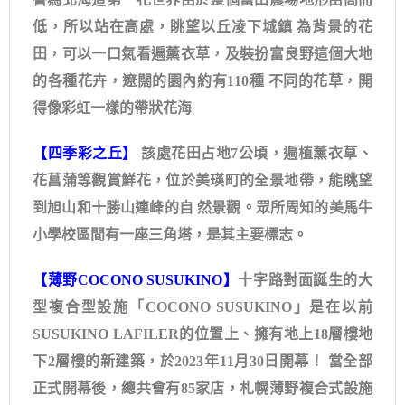
低，所以站在高處，眺望以丘凌下城鎮 為背景的花
田，可以一口氣看遍薰衣草，及裝扮富良野這個大地
的各種花卉，遼闊的園內約有110種 不同的花草，開
得像彩虹一樣的帶狀花海
【四季彩之丘】
該處花田占地7公頃，遍植薰衣草、
花菖蒲等觀賞鮮花，位於美瑛町的全景地帶，能眺望
到旭山和十勝山連峰的自 然景觀。眾所周知的美馬牛
小學校區間有一座三角塔，是其主要標志。
【薄野COCONO SUSUKINO】
十字路對面誕生的大
型複合型設施「COCONO SUSUKINO」是在以前
SUSUKINO LAFILER的位置上、擁有地上18層樓地
下2層樓的新建築，於2023年11月30日開幕！ 當全部
正式開幕後，總共會有85家店，札幌薄野複合式設施