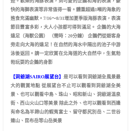
迎。歡樂的海豚表演，到可愛的企鵝和海豹表演，豪
快的海獅表演等非常值得一看。體重超過1噸的海象的
進食充滿幽默。7/16～8/31增加夏季版海豚表演，表演
節目豐富多彩，大人小孩都可得到滿足。 企鵝的大海
遠足（海獸公園） （需時：20分鐘） 企鵝們從遊客身
旁走向大海的遠足！在自然的海水中隔出的池子中游
泳後返回。請一定欣賞在北海道的大自然中，生氣勃
勃玩耍的企鵝的身影
【洞爺湖SAIRO展望台】
是可以看到洞爺湖全風景最
大的觀賞地點 從展望台不止可以觀看到洞爺湖全美
景、也可以觀看中島、珠山、昭和新山、洞爺湖温泉
街、西山火山口等美景 除此之外、也可以觀看到西邊
有命名為羊蹄山的蝦夷富士、留守都尻別岳、二世谷
連山、昆布岳等山岳美景