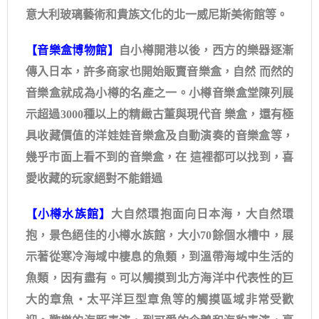
意大利玻璃藝術和貴族文化的北一威尼斯美術館等。
【音樂盒博物館】
自小樽開港以後，西方的樂器逐漸
傳入日本，許多商家也開始販賣音樂盒，自然 而然的
音樂盒就成為小樽的名產之一。小樽音樂盒堂陳列展
示超過3000種以上的精緻古董與現代音 樂盒，還有極
具收藏價值的洋娃娃音樂盒及自動演奏的音樂盒等，
幾乎市面上看不到的音樂盒，在 這裡都可以找到，喜
愛收藏的玩家絕對不能錯過
【小樽水族館】
大自然環抱面向日本海，大自然環
抱，景色絕佳的小樽水族館，大小70餘個水槽中，展
示著從寒冷海域中棲息的魚類，到溫帶海域中生活的
魚類，因有盡有。可以觸摸到北方海洋中代表性的巨
大的章魚・太平洋巨型章魚等的觸摸區域非常受歡