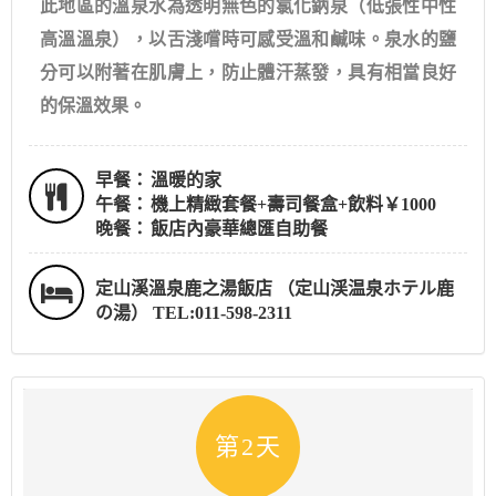
此地區的溫泉水為透明無色的氯化鈉泉（低張性中性
高溫溫泉），以舌淺嚐時可感受溫和鹹味。泉水的鹽
分可以附著在肌膚上，防止體汗蒸發，具有相當良好
的保溫效果。
早餐：
溫暖的家
午餐：
機上精緻套餐+壽司餐盒+飲料￥1000
晚餐：
飯店內豪華總匯自助餐
定山溪溫泉鹿之湯飯店 （定山渓温泉ホテル鹿
の湯） TEL:011-598-2311
第2天