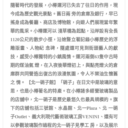
隨著時代的發展，小樽運河已失去了往日的作用，現
今成為歷史觀光景點。舊日兩 旁的倉庫及銀行，早已
搖身成為餐廳、商店及博物館，向遊人們展現當年繁
華的風采。小樽運河以 淺草橋為起點，沿岸設有全長
1120公尺的散步小徑，沿途豎立著記錄小樽歷史的浮
雕版畫、人物紀 念碑，隨處還可見到街頭藝人的獻
技，感受小樽獨特的小鎮風情。運河兩側63隻中古時
期的煤油氣 燈，在入夜後華燈初上，與點亮燈火的倉
庫群共同營造出復古的浪漫氛圍，令人不禁油生懷舊
之 情。 【北一硝子館】「硝子」在日文中是玻璃的意
思，也是小樽著名的特產。在小樽諸多經營玻璃製品
的店舖中，北一硝子是歷史最悠久也最具規模的。旗
下的店舖包括三號館、水晶館、北一Plaza、北 一硝
子Outlet、義大利現代藝術玻璃工房VENINI、還有可
以參觀玻璃製作過程的北一硝子見學工 房，以及展示