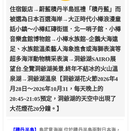
住宿飯店→蔚藍積丹半島巡禮「積丹藍」而
被選為日本百選海岸→大正時代小樽浪漫童
話小鎮～小樽紅磚街道．北一哨子館．小樽
音樂盒館博物館→小樽水族館~企鵝大海遠
足、水族館溫柔藝人海象進食或海獅表演等
超多海洋動物精采表演→洞爺湖SAIRO展
望台.全覽洞爺湖美景.終年不結冰的火山溫
泉湖→洞爺湖溫泉【洞爺湖花火節2026年4
月28日～2026年10月31，每天晚上的
20:45~21:05預定，洞爺湖的天空中出現了
大花煙花20分鐘。】
【積丹半島】
島武意海岸 位於積丹半島面對日本海，