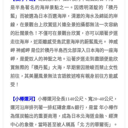
是半島著名的海岸景點之一。因透明湛靛的「積丹
藍」而被選為日本百選海岸，清澈的海水及綿延的岸
線，在景觀台上欣賞這片連全景拍攝都無法一次容納
的壯闊景色！不僅可在景觀台欣賞，亦可以順著步道
走往海岸，近距離感受島武意海岸的蔚藍風光。 神威
岬 神威岬 是位於積丹半島西北部深入日本海的一座海
岬，是愛奴人的神聖之地。沿著步道走到盡頭便能欣
賞無際的「積丹藍」大海，早期曾因險峻而禁止女性
前往，其美麗風景無法言語敘述唯有親身前往方能感
受！
【小樽運河】
小樽運河全長1140公尺、寬20~40公尺，
運河沿岸排列著一排紅磚倉庫&銀行，是當 年小樽作
為煤炭輸出的重要商港，成為日本北海道金融、經濟
中心的象徵，當時甚至被人稱爲「北 方的華爾街」。