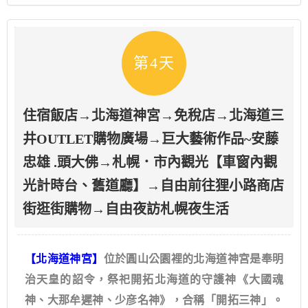
第4天
住宿飯店→北海道神宮→免稅店→北海道三
井OUTLET購物廣場→巨大藝術作品~安藤
忠雄 .頭大佛→札幌．市內觀光【車窗內觀
光計時台、舊道廳】→自由前往狸小路商店
街逛街購物→自由夜訪札幌夜生活
【北海道神宮】
位於圓山公園裡的北海道神宮是奉明
治天皇的詔令，祭祀開拓北海道的守護神《大國魂
神、大那牟遲神、少彦名神》，合稱「開拓三神」。