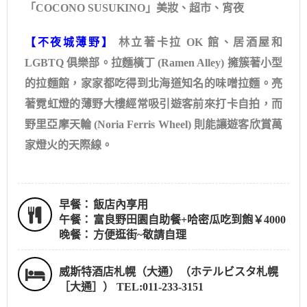
「COCONO SUSUKINO」美妝、超市、宵夜
【不夜城薄野】
林立著卡拉 OK 館、居酒屋和
LGBTQ 俱樂部。拉麵橫丁 (Ramen Alley) 擁簇著小型
的拉麵館，家家都吃得到北海道知名的味噌拉麵。亮
著霓虹燈的薄野大樓經常吸引遊客前來打卡自拍，而
野里亞摩天輪 (Noria Ferris Wheel) 則能讓遊客欣賞萬
家燈火的天際線。
早餐：
飯店內享用
午餐：
富良野田園自助餐+哈密瓜吃到飽￥4000
晚餐：
方便逛街~敬請自理
威斯特酒店札幌（大通）（ホテルビスタ札幌
［大通］） TEL:011-233-3151