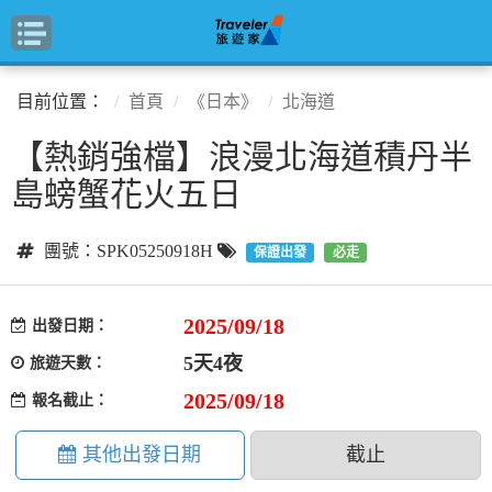
目前位置：
首頁
《日本》
北海道
【熱銷強檔】浪漫北海道積丹半
島螃蟹花火五日
團號：SPK05250918H
保證出發
必走
2025/09/18
出發日期：
5天4夜
旅遊天數：
2025/09/18
報名截止：
其他出發日期
截止