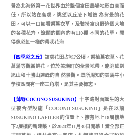
譽為北海道第一花世界由於整個富田農場地形由高而
低，所以站在高處，眺望以丘凌下城鎮 為背景的花
田，可以一口氣看遍薰衣草，及裝扮富良野這個大地
的各種花卉，遼闊的園內約有110種 不同的花草，開
得像彩虹一樣的帶狀花海
【四季彩之丘】
該處花田占地7公頃，遍植薰衣草、花
菖蒲等觀賞鮮花，位於美瑛町的全景地帶，能眺望到
旭山和十勝山連峰的自 然景觀。眾所周知的美馬牛小
學校區間有一座三角塔，是其主要標志。
【薄野COCONO SUSUKINO】
十字路對面誕生的大
型複合型設施「COCONO SUSUKINO」是在以前
SUSUKINO LAFILER的位置上、擁有地上18層樓地
下2層樓的新建築，於2023年11月30日開幕！當全部正