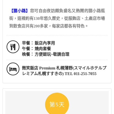
【狸小路】
您可自由夜訪頗負盛名又熱鬧的狸小路逛
街，這裡約有130年悠久歷史，從服飾店、土產店市場
到飲食店共有200多家，每家店都各有特色。
早餐：
飯店內享用
午餐：
燒肉套餐
晚餐：
方便遊玩~敬請自理
微笑飯店 Premium 札幌薄野(スマイルホテルプ
レミアム札幌すすきの) TEL 011-251-7055
第5天