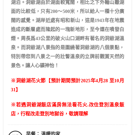
湖泊。洞爺湖由於湖面較寬闊，相比之下外輪山離湖
面的比較低，只有200～500米，所以給人一種十分廣
闊的感覺。湖岸近處有昭和新山，這是1943年在地震
造成的斷層處而隆起的一塊新地形，至今還在噴發白
煙。周長爲43公里的破火山口湖畔有著名的洞爺湖溫
泉。而洞爺湖八景指的是圍繞著洞爺湖的八個景點，
特別帶您到八景之一的壯瞥溫泉的立牌前觀賞天然的
景色。讓人心礦神怡！
※洞爺湖花火節【預計期間預計2025年4月28 至10月
31】
※若遇洞爺湖飯店滿房無法看花火.改住登別溫泉飯
店，行程改走登別地獄谷，敬請理解
早餐：
溫暖的家