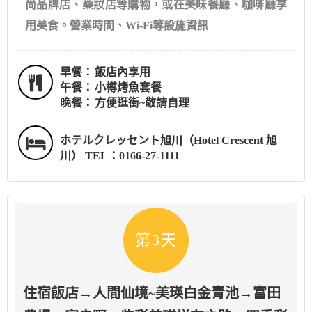
尚品牌店、藥妝店等購物，或在美味餐廳、咖啡廳享
用美食。營業時間、Wi-Fi等設施資訊
早餐：
飯店內享用
午餐：
小樽烤魚套餐
晚餐：
方便逛街~敬請自理
ホテルクレッセント旭川（Hotel Crescent 旭
川） TEL：0166-27-1111
第3天
住宿飯店→人間仙境~美瑛白金青池→富田