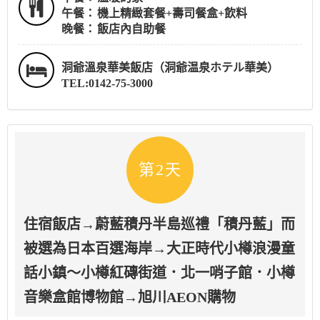
午餐：
機上精緻套餐+壽司餐盒+飲料
晚餐：
飯店內自助餐
洞爺溫泉華美飯店（洞爺温泉ホテル華美）
TEL:0142-75-3000
第2天
住宿飯店→蔚藍積丹半島巡禮「積丹藍」而
被選為日本百選海岸→大正時代小樽浪漫童
話小鎮～小樽紅磚街道．北一哨子館．小樽
音樂盒館博物館→旭川AEON購物