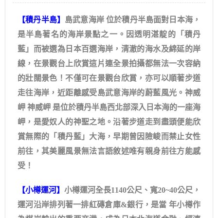
【積丹半島】
島武意海岸 位於積丹半島面對日本海，
是半島著名的海岸景點之一。因透明湛靛的「積丹
藍」而被選為日本百選海岸，清澈的海水及綿延的岸
線，在景觀台上欣賞這片連全景拍攝都無法一次容納
的壯闊景色！不僅可在景觀台欣賞，亦可以順著步道
走往海岸，近距離感受島武意海岸的蔚藍風光。神威
岬 神威岬 是位於積丹半島西北部深入日本海的一座海
岬，是愛奴人的神聖之地。沿著步道走到盡頭便能欣
賞無際的「積丹藍」大海，早期曾因險峻而禁止女性
前往，其美麗風景無法言語敘述唯有親身前往方能感
受！
【小樽運河】
小樽運河全長1140公尺、寬20~40公尺，
運河沿岸排列著一排紅磚倉庫&銀行，是當 年小樽作