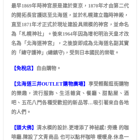
最早1869年時神宮原是建於東京，1870年才由第二代
的開拓長官護送至北海道，並於札幌建立臨時神殿，
直至1871年才正式於現址建設具規模的神宮，並命名
為「札幌神社」。後來1964年因為增祀明治天皇才改
名為「北海道神宮」，之後旋即成為北海道名副其實
的「總守護神」(總鎮守)，受到日本國民的崇敬。
【免稅店】
自由購物。
【北海道三井OUTLET購物廣場】
享受輕鬆逛街購物
的樂趣，流行服飾、生活雜貨、餐廳、甜點屋、酒
吧、五花八門各種受歡迎的新品等…吸引著來自各地
的人們。
【頭大佛】
清水模的設計.更增添了神祕感! 旁邊 的咖
啡廳.陳設了文青商品 也可以點杯咖啡 暖暖身.休息一