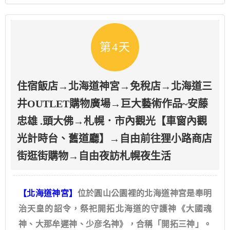
第4天
住宿飯店→北海道神宮→免稅店→北海道三
井OUTLET購物廣場→巨大藝術作品~安藤
忠雄 .頭大佛→札幌．市內觀光【車窗內觀
光計時台、舊道廳】→自由前往狸小路商店
街逛街購物→自由夜訪札幌夜生活
【北海道神宮】
位於圓山公園裡的北海道神宮是奉明
治天皇的詔令，祭祀開拓北海道的守護神《大國魂
神、大那牟遲神、少彦名神》，合稱「開拓三神」。