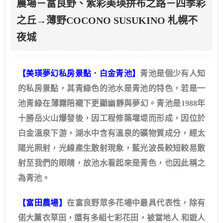
農場－富良野、紫彩美瑛拼布之路－四季彩
之丘→薄野COCONO SUSUKINO 札幌不
夜城
【美瑛夢幻私房景點．白金青池】
青池是個少有人知
的私房景點，其青綠色的池水是青池的特色，若是一
池青綠在薄霧陪襯下更顯幽靜與夢幻。青池是1988年
十勝岳火山爆發後，因工程修築堰堤而形成，因位於
白金溫泉下游，湖水中含有溫泉的礦物質成分，經太
陽光照射，光線產生散射現象，藍光波長較短較易散
射至我們的眼睛，故池水看起來是青色，也因此稱之
為青池。
【富田農場】
在富良野眾多花場中最具代表性，除有
偌大薰衣草田，還有多組七彩花田，被當地人 和遊人