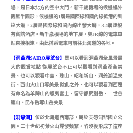
場，是日本北方的空中大門。新千歲機場的候機樓外
觀呈半圓形，候機樓的1層是國際線和國內線抵港的到
達大廳，2層是國際線和國內線出發大廳，3-4層還設
有賓館酒店。新千歲機場的地下層，與JR線的電車車
站直接相連，由此搭乘電車可前往北海道的各地。
【洞爺湖SAIRO展望台】
是可以看到洞爺湖全風景最
大的觀賞地點 從展望台不止可以觀看到洞爺湖全美
景、也可以觀看中島、珠山、昭和新山、洞爺湖温泉
街、西山火山口等美景 除此之外、也可以觀看到西邊
有命名為羊蹄山的蝦夷富士、留守都尻別岳、二世谷
連山、昆布岳等山岳美景
【洞爺湖】
位於北海道西南部，屬於支笏洞爺國立公
園。二十世紀初葉火山爆發頻繁，陷沒後形成了這座