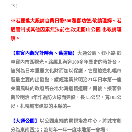
下!
※若要進大殿請自費日幣500隨喜功德,敬請理解。若
遇管制或其他因素無法前往,改走圓山公園,也敬請理
解。
【車窗內觀光計時台、舊道廳】
大通公園、狸小路 於
車窗內市區觀光。路經北海道100多年歷史的時計台，
被列為日本重要文化財而加以保護，它是旅遊札幌市
區最主要的出發點。續經建築於明治21年日本第一座
美國風味的政府所在地北海道舊道廳。爾後。接著參
觀於明治 4年作為防火線而建設，長1.5公里，寬105公
尺，札幌城市建設的主軸的─
【大通公園】
以公園東端的電視塔為中心，將城市劃
分為東南西北；為每年一年一度冰雕第一會場。