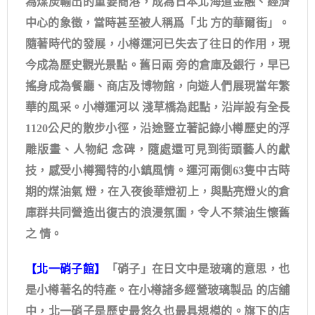
為煤炭輸出的重要商港，成為日本北海道金融、經濟
中心的象徵，當時甚至被人稱爲「北 方的華爾街」。
隨著時代的發展，小樽運河已失去了往日的作用，現
今成為歷史觀光景點。舊日兩 旁的倉庫及銀行，早已
搖身成為餐廳、商店及博物館，向遊人們展現當年繁
華的風采。小樽運河以 淺草橋為起點，沿岸設有全長
1120公尺的散步小徑，沿途豎立著記錄小樽歷史的浮
雕版畫、人物紀 念碑，隨處還可見到街頭藝人的獻
技，感受小樽獨特的小鎮風情。運河兩側63隻中古時
期的煤油氣 燈，在入夜後華燈初上，與點亮燈火的倉
庫群共同營造出復古的浪漫氛圍，令人不禁油生懷舊
之 情。
【北一硝子館】
「硝子」在日文中是玻璃的意思，也
是小樽著名的特產。在小樽諸多經營玻璃製品 的店舖
中，北一硝子是歷史最悠久也最具規模的。旗下的店