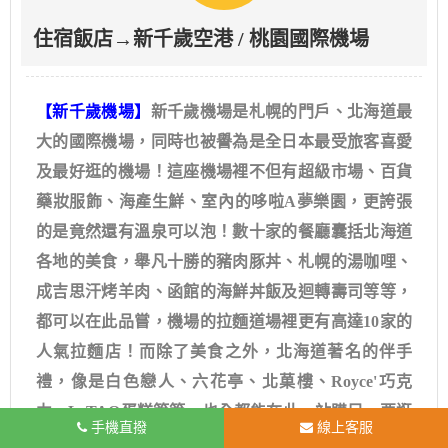
住宿飯店→新千歲空港 / 桃園國際機場
【新千歲機場】
新千歲機場是札幌的門戶、北海道最
大的國際機場，同時也被譽為是全日本最受旅客喜愛
及最好逛的機場！這座機場裡不但有超級市場、百貨
藥妝服飾、海產生鮮、室內的哆啦A夢樂園，更誇張
的是竟然還有溫泉可以泡！數十家的餐廳囊括北海道
各地的美食，舉凡十勝的豬肉豚丼、札幌的湯咖哩、
成吉思汗烤羊肉、函館的海鮮丼飯及迴轉壽司等等，
都可以在此品嘗，機場的拉麵道場裡更有高達10家的
人氣拉麵店！而除了美食之外，北海道著名的伴手
禮，像是白色戀人、六花亭、北菓樓、Royce'巧克
力、LeTAO蛋糕等等，也全都能在此一站購足，要逛
手機直撥
線上客服
完整座新千歲機場，真是3個小時也不夠！來到這座比