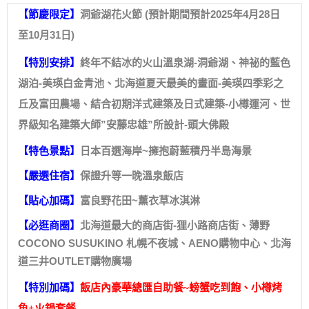
洞爺湖花火節 (預計期間預計2025年4月28日
【節慶限定】
至10月31
日
)
終年不結冰的火山溫泉湖-洞爺湖、神祕的藍色
【特別安排】
湖泊-美瑛白金青池、北海道夏天最美的畫面-美瑛四季彩之
丘及富田農場、結合初期洋式建築及日式建築-小樽運河、世
界級知名建築大師”安藤忠雄”所設計-頭大佛殿
日本百選海岸~擁抱蔚藍積丹半島海景
【特色景點】
保證升等一晚溫泉飯店
【嚴選住宿】
富良野花田~薰衣草冰淇淋
【貼心加碼】
北海道最大的商店街-狸小路商店街、薄野
【必逛商圈】
COCONO SUSUKINO 札幌不夜城、AENO購物中心、北海
道三井OUTLET購物廣場
【特別加碼】
飯店內豪華總匯自助餐~螃蟹吃到飽、小樽烤
魚+火鍋套餐