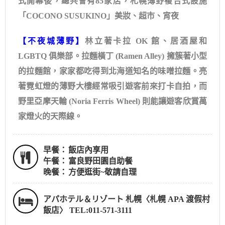
式開幕後，總共會有85家店，札幌薄野複合式設施
「COCONO SUSUKINO」美妝、超市、宵夜
【不夜城薄野】
林立著卡拉 OK 館、居酒屋和
LGBTQ 俱樂部。拉麵橫丁 (Ramen Alley) 擁簇著小型
的拉麵館，家家都吃得到北海道知名的味噌拉麵。亮
著霓虹燈的薄野大樓經常吸引遊客前來打卡自拍，而
野里亞摩天輪 (Noria Ferris Wheel) 則能讓遊客欣賞萬
家燈火的天際線。
早餐：
飯店內享用
午餐：
富良野田園自助餐
晚餐：
方便逛街~敬請自理
アパホテル＆リゾート 札幌〈札幌 APA 渡假村
飯店〉 TEL:011-571-3111