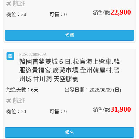
航班
22,900
銷售價$
機位
24
可售
0
候補
PUS06260809A
團
韓國首釜雙城６日.松島海上纜車.韓
服遊景褔宮.廣藏市場.全州韓屋村.晉
州城.甘川洞.天空膠囊
6天
2026/08/09 (日)
航班
31,900
銷售價$
機位
20
可售
9
報名