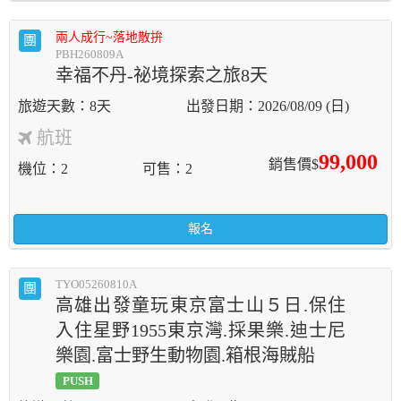
兩人成行~落地散拚
團
PBH260809A
幸福不丹-祕境探索之旅8天
8天
2026/08/09 (日)
航班
99,000
銷售價$
機位
2
可售
2
報名
TYO05260810A
團
高雄出發童玩東京富士山５日.保住
入住星野1955東京灣.採果樂.迪士尼
樂園.富士野生動物園.箱根海賊船
PUSH