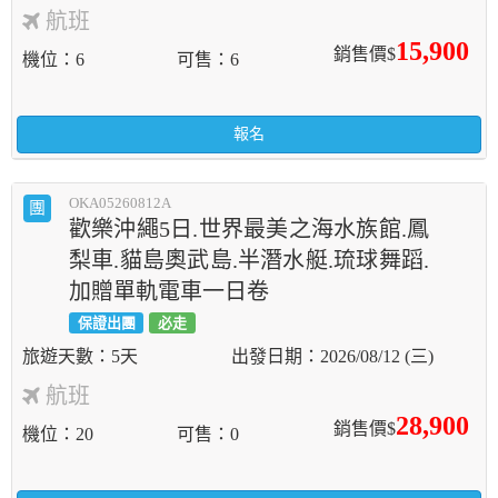
航班
15,900
銷售價$
機位
6
可售
6
報名
OKA05260812A
團
歡樂沖繩5日.世界最美之海水族館.鳳
梨車.貓島奧武島.半潛水艇.琉球舞蹈.
加贈單軌電車一日卷
保證出團
必走
5天
2026/08/12 (三)
航班
28,900
銷售價$
機位
20
可售
0