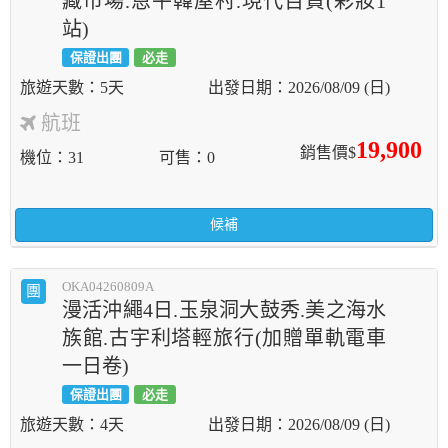
藏市場.恩平韓屋村.現代百貨(彩妝1
站)
保證出團
必走
5天
2026/08/09 (日)
航班
19,900
銷售價$
機位
31
可售
0
候補
OKA04260809A
團
漫活沖繩4日.玉泉洞大鼓秀.美之海水
族館.古宇利塔輕旅行(加贈單軌電車
一日卷)
保證出團
必走
4天
2026/08/09 (日)