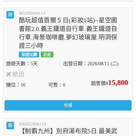
SEL05260811A
團
酷玩超值首爾５日(彩妝1站)~星空圖
書館2.0.義王鐵道自行車.義王鐵道自
行車.海景咖啡廳.夢幻玻璃屋.明洞保
證三小時
保證出團
必走
5天
2026/08/11 (二)
航班
15,800
銷售價$
機位
16
可售
0
候補
HSG05260811B
團
【制霸九州】別府湯布院5日.最美武