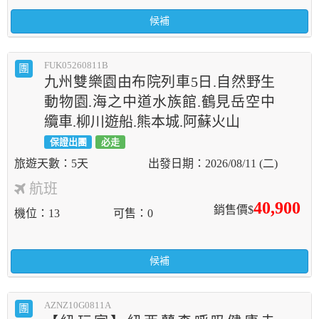
候補
FUK05260811B
團
九州雙樂園由布院列車5日.自然野生
動物園.海之中道水族館.鶴見岳空中
纜車.柳川遊船.熊本城.阿蘇火山
保證出團
必走
5天
2026/08/11 (二)
航班
40,900
銷售價$
機位
13
可售
0
候補
AZNZ10G0811A
團