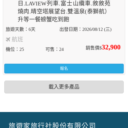
日.LAVIEW列車.富士山纜車.敘敘苑
燒肉.晴空塔展望台.雙溫泉(泰獅航）
升等一餐螃蟹吃到飽
6天
2026/08/12 (三)
航班
32,900
銷售價$
機位
25
可售
24
報名
載入更多產品
旅遊家旅行社股份有限公司