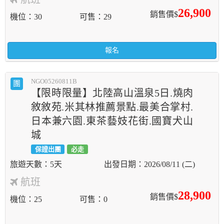
26,900
銷售價$
機位
30
可售
29
報名
NGO05260811B
團
【限時限量】北陸高山溫泉5日.燒肉
敘敘苑.米其林推薦景點.最美合掌村.
日本兼六園.東茶藝妓花街.國寶犬山
城
保證出團
必走
5天
2026/08/11 (二)
航班
28,900
銷售價$
機位
25
可售
0