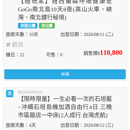
【紐玩家】紐西蘭森呼吸健康走
GoGo南北島10天8夜(高山火車、峽
灣、南北健行秘境)
保證出團
保出團
10天
2026/08/11 (二)
航班
110,800
銷售價$
機位
22
可售
0
候補
ISG04260812A
團
【限時限量】一生必看一次的石垣藍
~沖繩石垣島機加酒自由行4日.三晚
市區飯店一中床(2人成行.台灣虎航)
4天
2026/08/12 (三)