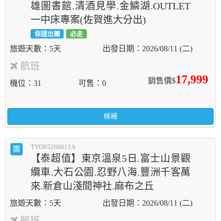
雄圖書館.清酒見學.金鱗湖.OUTLET
一中床專案(佐賀進大分出)
保證出團
必走
5天
2026/08/11 (二)
航班
17,999
銷售價$
機位
31
可售
0
候補
TYO05260811A
團
【泰超值】東京溫泉5日.富士山景觀
纜車.大石公園.忍野八海.豐洲千客萬
來.新倉山淺間神社.麻布之丘
5天
2026/08/11 (二)
航班