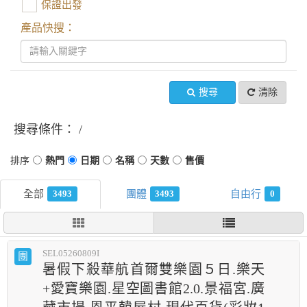
保證出發
產品快搜：
搜尋
清除
搜尋條件：
3493
3493
0
SEL05260809I
團
暑假下殺華航首爾雙樂園５日.樂天
+愛寶樂園.星空圖書館2.0.景福宮.廣