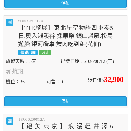
候補
SDJ05260812A
團
【TTE旅展】東北星空物語四重奏5
日.奧入瀨溪谷.採果樂.銀山溫泉.松島
遊船.銀河纜車.燒肉吃到飽(花仙)
保證出團
必走
5天
2026/08/12 (三)
航班
32,900
銷售價$
機位
36
可售
0
候補
TYO06260812A
團
【絕美東京】浪漫輕井澤6