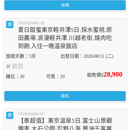
候補
TYO05260811B
團
夏日甜蜜東京輕井澤5日.採水蜜桃.原
田農場.浪漫輕井澤.川越老街.燒肉吃
到飽.入住一晚溫泉飯店
5天
2026/08/11 (二)
航班
28,900
銷售價$
機位
30
可售
29
報名
TYO05260811F
團
【泰超值】東京溫泉5日.富士山景觀
纜車.大石公園.忍野八海.豐洲千客萬