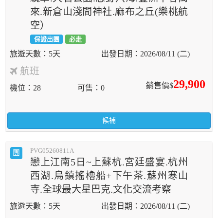
來.新倉山淺間神社.麻布之丘(樂桃航
空）
保證出團
必走
5天
2026/08/11 (二)
航班
29,900
銷售價$
機位
28
可售
0
候補
PVG05260811A
團
戀上江南5日~上蘇杭.宮廷盛宴.杭州
西湖.烏鎮搖櫓船+下午茶.蘇州寒山
寺.全球最大星巴克.文化交流考察
5天
2026/08/11 (二)