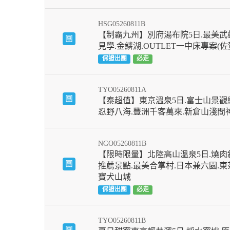
HSG05260811B
【制霸九州】別府湯布院5日.最美武
團
見學.金鱗湖.OUTLET一中床專案(
保證出團
必走
TYO05260811A
團
【泰超值】東京溫泉5日.富士山景觀纜
忍野八海.豐洲千客萬來.新倉山淺間
NGO05260811B
【限時限量】北陸高山溫泉5日.燒肉
團
推薦景點.最美合掌村.日本兼六園.東
寶犬山城
保證出團
必走
TYO05260811B
團