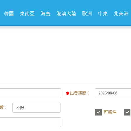
韓國
東南亞
海島
港澳大陸
歐洲
中東
北美洲
出發期間：
數：
可報名