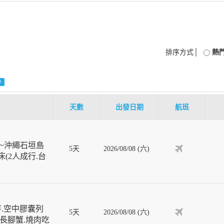
排序方式│
熱
0
天數
出發日期
航班
~沖繩石垣島
5天
2026/08/08 (六)
(2人成行.台
寺.空中膠囊列
5天
2026/08/08 (六)
葉長腳蟹.燒肉吃