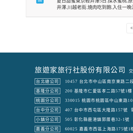
夏日甜蜜東京輕井澤5日.採水蜜桃.原
井澤.川越老街.燒肉吃到飽.入住一
旅遊家旅行社股份有限公司
交
台北總公司
10457 台北市中山區南京東路二段
基隆分公司
200 基隆市仁愛區孝二路57號1樓
桃園分公司
330015 桃園市桃園區中山東路10
台中分公司
407 台中市西屯區大隆路157號
小鎮分公司
505 彰化縣鹿港鎮郭厝巷32-1號
嘉義分公司
60025 嘉義市西區上海路175號1