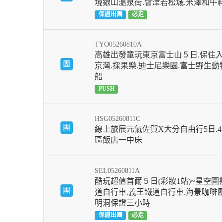
境銀山溫泉街.會津若松城.米澤和牛料
保證出團
必走
TYO05260810A
高雄出發童玩東京富士山５日.保住入住
團
京灣.採果樂.迪士尼樂園.富士野生動
船
PUSH
HSG05260811C
團
線上旅展元氣佐賀X大分自由行5日.
區飯店一中床
SEL05260811A
酷玩超值首爾５日(彩妝1站)~星空圖書
團
道自行車.義王鐵道自行車.海景咖啡廳
明洞保證三小時
保證出團
必走