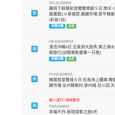
SEL05260809I
暑假下殺華航首爾雙樂園５日.樂天+
團
圖書館2.0.景福宮.廣藏市場.恩平韓
(彩妝1站)
保證出團
必走
OKA04260809A
漫活沖繩4日.玉泉洞大鼓秀.美之海水
團
輕旅行(加贈單軌電車一日卷)
保證出團
必走
PUS06260809A
團
韓國首釜雙城６日.松島海上纜車.韓
藏市場.全州韓屋村.晉州城.甘川洞.
兩人成行~落地散拚
團
PBH260809A
幸福不丹-祕境探索之旅8天