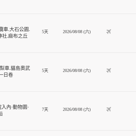
車.大石公園.
5天
2026/08/08 (六)
神社.麻布之丘
梨車.貓島奧武
5天
2026/08/08 (六)
車一日卷
入內·動物園·
7天
2026/08/08 (六)
船