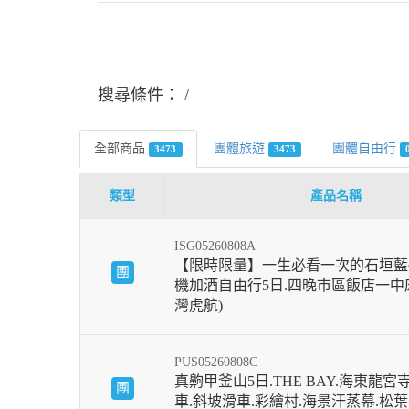
搜尋條件：
全部商品
團體旅遊
團體自由行
3473
3473
類型
產品名稱
ISG05260808A
【限時限量】一生必看一次的石垣藍
團
機加酒自由行5日.四晚市區飯店一中床
灣虎航)
PUS05260808C
真齁甲釜山5日.THE BAY.海東龍宮
團
車.斜坡滑車.彩繪村.海景汗蒸幕.松