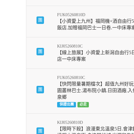
FUK05260810D
團
【小資愛上九州】福岡機+酒自由行5
飯店.加贈福岡巴士一日卷.一中床專
KIJ05260810C
團
【線上旅展】小資愛上新潟自由行5
店一中床專案
FUK05260810C
【快閃限量暑期檔次】超值九州好玩
團
園叢林巴士.湯布院小鎮.日田酒廠.
泉鄉
保證出團
必走
KIJ05260810D
【限時下殺】浪漫東北溫泉5日.會津鐵
團