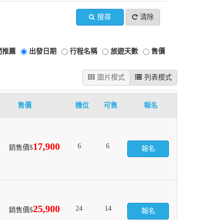
搜尋
清除
門推薦
出發日期
行程名稱
旅遊天數
售價
圖片模式
列表模式
售價
機位
可售
報名
17,900
6
6
銷售價$
報名
25,900
24
14
銷售價$
報名