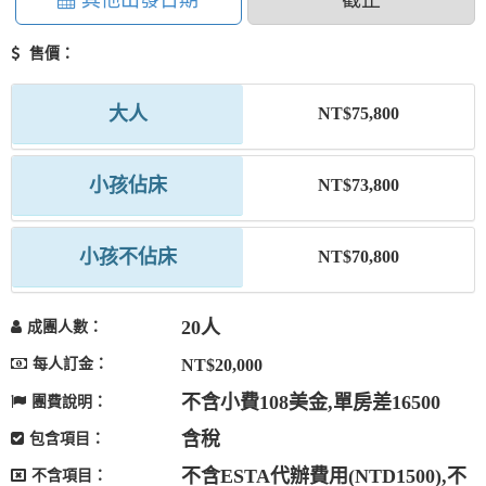
其他出發日期
截止
售價：
大人
NT$75,800
小孩佔床
NT$73,800
小孩不佔床
NT$70,800
20人
成團人數：
每人訂金：
NT$20,000
不含小費108美金,單房差16500
團費說明：
含稅
包含項目：
不含ESTA代辦費用(NTD1500),不
不含項目：