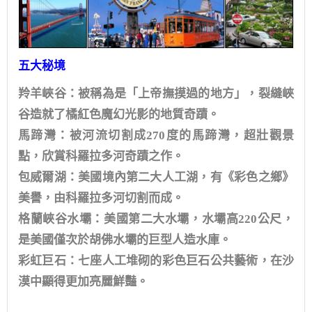
五大秘境
羚羊峽谷：被稱為是「上帝撫摸過的地方」，裂縫峽
谷造就了橘紅色魔幻光影的地質奇蹟。
馬蹄灣：被河流切割成270度的馬蹄灣，超壯觀景
點，欣賞科羅拉多河奇蹟之作。
包威爾湖：美國境內第二大人工湖，有《彩色之鄉》
美譽，由科羅拉多河切割而成。
格蘭峽谷水壩：美國第二大水壩，水壩高220公尺，
是美國僅次於胡佛水壩的巨型人造水庫。
彩虹巨石：七座人工堆砌的彩色巨石公共藝術，在沙
漠中顯得更加亮麗鮮豔。