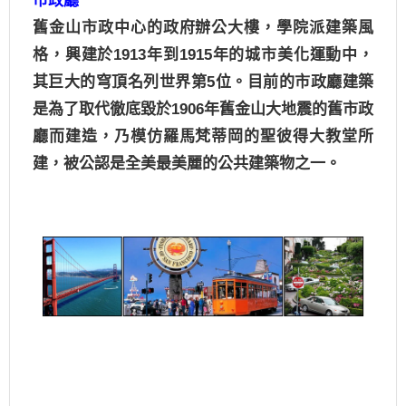
市政廳
舊金山市政中心的政府辦公大樓，學院派建築風
格，興建於
1913
年到
1915
年的城市美化運動中，
其巨大的穹頂名列世界第
5
位。目前的市政廳建築
是為了取代徹底毀於
1906
年舊金山大地震的舊市政
廳而建造，乃模仿羅馬梵蒂岡的聖彼得大教堂所
建，被公認是全美最美麗的公共建築物之一。