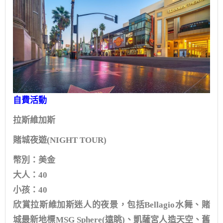
自費活動
拉斯維加斯
賭城夜遊(NIGHT TOUR)
幣別：美金
大人：40
小孩：40
欣賞拉斯維加斯迷人的夜景，包括Bellagio水舞、賭
城最新地標MSG Sphere(遠眺)、凱薩宮人造天空、舊