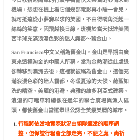
今日收拾起簡單的行囊帶著愉快又興奮的心情來到
機場，想想在機上看它個幾部電影再小睡一會兒，
就可抵達從小夢寐以求的美國，不由得嘴角泛起一
絲絲的笑意。因飛越換日線，班機於當天抵達美國
西半球充滿浪漫色彩的迷人霧都～舊金山。
San Francisco中文又稱為舊金山，金山是早期由廣
東來這裡淘金的中國人所稱，當淘金熱潮從此處退
卻轉移到澳洲去後，這裡就被稱為舊金山，這個充
滿浪漫色彩的迷人霧都，冬暖夏涼的天候、蔚藍如
洗的晴空、美麗的港灣、典雅的維多利亞式建築、
浪漫的叮噹車和總像在過年的聯合廣場與漁人碼
頭，都使舊金山當選舉世公認全美最美麗的城市。
行程將依當地實際狀況由領隊適當的順序調
整，但保證行程會全部走完，不便之處，尚祈