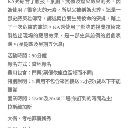
KA秀結合了雜技、京劇、武術及煙火效果的秀，因
為使用了很多火的元素，所以又被稱為火秀。這是一
部史詩英雄傳奇，講述兩位雙生兒被命的安排，踏上
了一次危險的旅途。KA秀使用了影院的視覺技術來
製造出現場的耀眼效果，是一部史無前例的戲劇表
演。(星期四及星期五休息)
活動時間：90分鐘
報名方式：當地報名
費用包含：門票(票價依座位區域而不同)
特別說明：1.費用不包含來回接送 2.小孩5歲以下不能
觀賞
營業時間：18:00及20:30二場(依訂到的時間為主)
拉斯維加斯
大衛‧考柏菲魔術秀