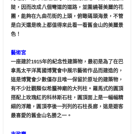
陡，因而改成八個彎道的道路，並圍繞著美麗的花
團，能夠在九曲花街的上頭，俯瞰碼頭海景，不管
是白天還是晚上都值得來此看一看舊金山的美麗景
色！
藝術宮
一座建於
1915
年的紀念性建築物，最初是為了在巴
拿馬太平洋萬國博覽會中展示藝術作品而建造的，
這是博覽會少數僅存且唯一保留於原址的建築物，
有不少壯觀類似希臘神廟的大列柱。羅馬式的圓頂
搭配上玫瑰紅的科林斯石柱，圓頂面上是一幅幅精
細的浮雕，圓頂亭後一列列的石柱長廊，這是遊客
最喜愛的舊金山名勝之一。