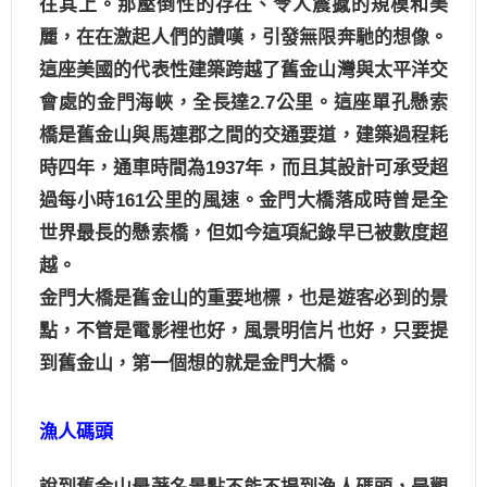
往其上。那壓倒性的存在、令人震撼的規模和美
麗，在在激起人們的讚嘆，引發無限奔馳的想像。
這座美國的代表性建築跨越了舊金山灣與太平洋交
會處的金門海峽，全長達
2.7
公里。這座單孔懸索
橋是舊金山與馬連郡之間的交通要道，建築過程耗
時四年，通車時間為
1937
年，而且其設計可承受超
過每小時
161
公里的風速。金門大橋落成時曾是全
世界最長的懸索橋，但如今這項紀錄早已被數度超
越。
金門大橋是舊金山的重要地標，也是遊客必到的景
點，不管是電影裡也好，風景明信片也好，只要提
到舊金山，第一個想的就是金門大橋。
漁人碼頭
漁人碼頭