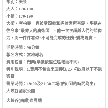
幣別：美金
大人：170-190
小孩：170-190
大衛‧考柏菲一直被受觀衆和評論家所喜愛，堪稱古
往今來"最偉大的魔術師 "。他一次次超越人們的想像
力，將一件件看似"不可能完成的任務"變為現實。
活動時間：90分鐘
報名方式：當地報名
費用包含：門票(票價依座位區域而不同)
特別說明：1.費用不包含來回接送 2.小孩5歲以下不能
觀賞
營業時間：19:00及21:30二場(依訂到的時間為主)
大峽谷國家公園
大峽谷(南緣)直昇機