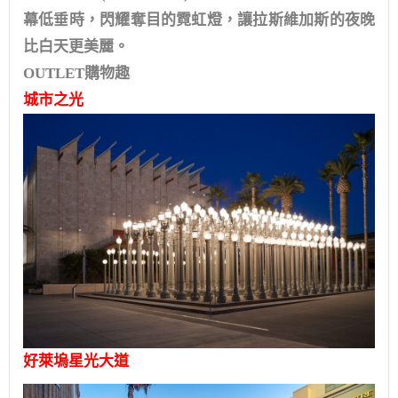
幕低垂時，閃耀奪目的霓虹燈，讓拉斯維加斯的夜晚
比白天更美麗。
OUTLET購物趣
城市之光
好萊塢星光大道