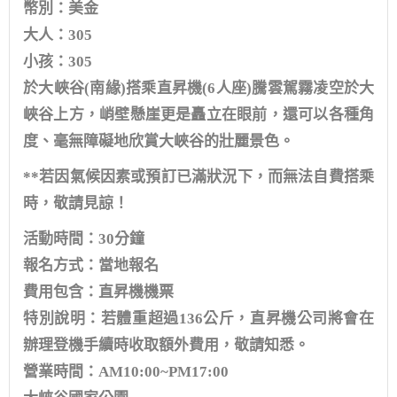
幣別：美金
大人：305
小孩：305
於大峽谷(南緣)搭乘直昇機(6人座)騰雲駕霧凌空於大
峽谷上方，峭壁懸崖更是矗立在眼前，還可以各種角
度、毫無障礙地欣賞大峽谷的壯麗景色。
**若因氣候因素或預訂已滿狀況下，而無法自費搭乘
時，敬請見諒！
活動時間：30分鐘
報名方式：當地報名
費用包含：直昇機機票
特別說明：若體重超過136公斤，直昇機公司將會在
辦理登機手續時收取額外費用，敬請知悉。
營業時間：AM10:00~PM17:00