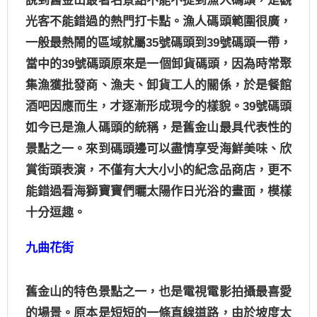
說到舊金山最著名景點不能不提到漁人碼頭，是觀
光客不能錯過的熱門打卡點。漁人碼頭範圍很廣，
一般最熱鬧的區域就屬
35
號碼頭到
39
號碼頭一帶，
當中的
39
號碼頭原來是一個卸貨碼頭，因為時常聚
集漁獲批發商、漁夫、卸貨工人的關係，於是餐館
酒吧因應而生，才逐漸形成現今的樣貌。
39
號碼頭
如今已是漁人碼頭的統稱，是舊金山最具代表性的
景點之一。來到碼頭邊可以盡情享受海鮮美味、欣
賞街頭表演，不僅有大大小小的紀念品商店，更不
能錯過看海獅寶寶們曬太陽作日光浴的畫面，模樣
十分逗趣。
九曲花街
舊金山的特色景點之一，也是電視電影拍攝最喜愛
的場景。原本是短短的一條直線道路，由於坡度太