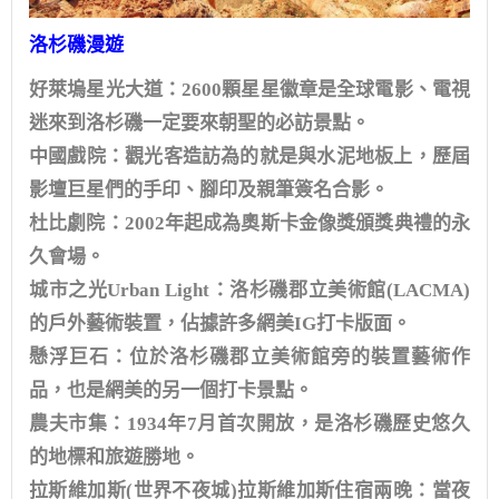
洛杉磯漫遊
好萊塢星光大道：2600顆星星徽章是全球電影、電視
迷來到洛杉磯一定要來朝聖的必訪景點。
中國戲院：觀光客造訪為的就是與水泥地板上，歷屆
影壇巨星們的手印、腳印及親筆簽名合影。
杜比劇院：2002年起成為奧斯卡金像獎頒獎典禮的永
久會場。
城市之光Urban Light：洛杉磯郡立美術館(LACMA)
的戶外藝術裝置，佔據許多網美IG打卡版面。
懸浮巨石：位於洛杉磯郡立美術館旁的裝置藝術作
品，也是網美的另一個打卡景點。
農夫市集：1934年7月首次開放，是洛杉磯歷史悠久
的地標和旅遊勝地。
拉斯維加斯(世界不夜城)拉斯維加斯住宿兩晚：當夜