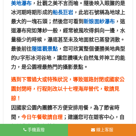
美地瀑布
，壯觀之美不言而喻。隨後映入眼簾的是
冰河期時期形成的
船長巨岩
，此岩石號稱為地球上
最大的一塊石頭；然後您可看到
新娘面紗瀑布
，這
道瀑布宛如薄紗一般，經常被風吹得斜向一邊，水
量極少的時候，瀑底甚至未及地面就已蒸發消散。
最後前往
隧道觀景點
，您可欣賞整個優勝美地典型
的
U
字形冰河谷地，讓您讚嘆大自然鬼斧神工的能
力，是公園裡最熱門的攝影景點。
遇到下雪過大或特殊狀況，導致道路封閉或國家公
園封閉時，行程則改以十七哩海岸替代，敬請見
諒！
因國家公園內團體不方便安排用餐，為了節省時
間，
今日午餐敬請自理
；建議您可在遊客中心，自
行付費享用輕便簡餐。
手機直撥
線上客服