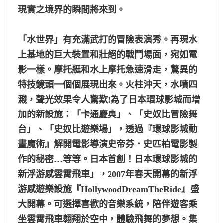
現實之境界的瞬間將來到。
「水世界」有充滿武打的冒險表演秀。再現水
上基地的巨大裝置和壯絕的戰鬥場面，宛如電
影一樣。摩托艇和水上摩托急速滑走，驚異的
特技鏡頭一個個展現出來。火柱沖天，水噴四
濺，聲光效果令人驚歎!為了日本環球影城而增
加的新設施：「卡通慶典」、「史奴比冒險舞
台」、「史奴比遊樂場」，透過『環球影城動
畫魔術』解開電影導演史帝芬．史匹柏電影製
作的秘密…等等。日本首創！日本環球影城的
新浮游感雲霄飛車」，2007年春天開幕的新浮
游感遊樂設施『HollywoodDreamTheRide』盛
大開幕。可選擇喜歡的音樂系統，陪伴遊客乘
坐雲霄飛車翱翔於空中，體驗飛舞的夢想。集