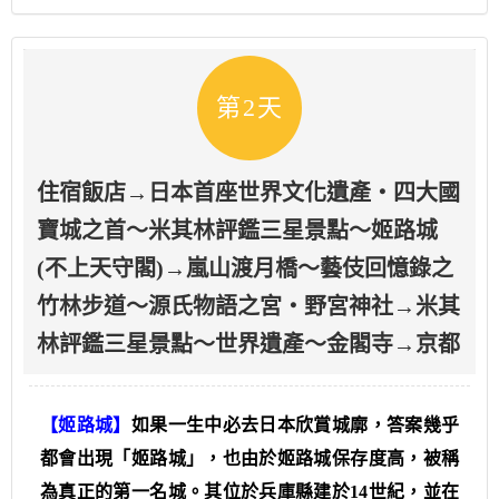
第2天
住宿飯店→日本首座世界文化遺產‧四大國
寶城之首～米其林評鑑三星景點～姬路城
(不上天守閣)→嵐山渡月橋～藝伎回憶錄之
竹林步道～源氏物語之宮‧野宮神社→米其
林評鑑三星景點～世界遺產～金閣寺→京都
【姬路城】
如果一生中必去日本欣賞城廓，答案幾乎
都會出現「姬路城」，也由於姬路城保存度高，被稱
為真正的第一名城。其位於兵庫縣建於14世紀，並在