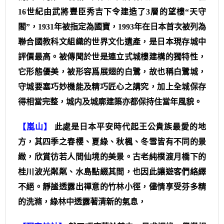
16世紀由武將豐臣秀吉下令建造了3層的望樓“天守
閣”，1931年被指定為國寶，1993年在日本首次被列為
聯合國教科文組織的世界文化遺產，是日本現存城中
評價最高。被傳聞於世是連立式城樓建構的獨特性，
它形態優美，被形容爲展翅的白鷺，故也稱白鷺城，
守城要塞巧妙機能及精巧匠心之講究，加上全城保存
得相當完整，城内及城廓建築亦都保持住當年風貌。
【嵐山】
此處是日本平安時代起王公貴族最愛的地
方，其四季之春櫻、夏綠、秋楓、冬雪皆有不同的景
緻，欣賞彷若人間仙境的美景。古老純樸渡月橋下的
桂川波光粼粼、水島點綴其間，也因此讓遊客們絡繹
不絕。靜謐透露出禪意的竹林小徑，儘情享受芬多精
的洗滌，綠林中透露著清新的氣息，