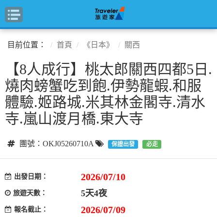
目前位置：
首頁
《日本》
關西
【8人成行】桃太郎關西四都5日.
燒肉螃蟹吃到飽.伊勢龍蝦.和服
體驗.姬路城.米其林金閣寺.清水
寺.嵐山渡月橋.東大寺
團號：OKJ05260710A
保證出發
必走
2026/07/10
出發日期：
5天4夜
旅遊天數：
2026/07/09
報名截止：