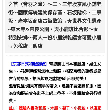
之首〈音羽之滝〉～二、三年坂京風小舖老
街～國家傳統建物保存區‧石坂階梯‧二寧
坂、產寧坂商店古街散策→★世界文化遺產
~東大寺&奈良公園‧與小鹿班比合影～★
特別安排～兩人一份小鹿餅乾餵食可愛小鹿
→免稅店→飯店
【京都日式和服體驗】
帶您前往日本和服店，男生女
生、小孩通通都幫您換上和服，搭配京都的建築或是
古寺的氣氛，拍照起來更能襯托出和服的美！
溫馨提醒:如果有懷孕的婦女，建議不要體驗和服，因
為穿和服前會在肚子上綁上帶子，不能體驗會另行退
費。
註1：體驗內容為和服、木屐、襪子、小提包，以店家