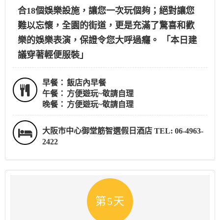
合18個娛樂設施，讓您一次玩個夠；絕對讓您
難以忘懷，全園的街道，更是充滿了驚喜和歡
樂的娛樂表演，保證令您大呼過癮。 「本日建
議穿著輕便服裝」
早餐：
飯店內早餐
午餐：
方便遊玩~敬請自理
晚餐：
方便遊玩~敬請自理
大阪市中心御堂筋智選假日酒店 TEL: 06-4963-
2422
第5天