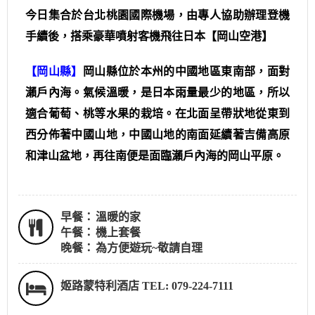
今日集合於台北桃園國際機場，由專人協助辦理登機
手續後，搭乘豪華噴射客機飛往日本【岡山空港】
【岡山縣】
岡山縣位於本州的中國地區東南部，面對
瀨戶內海。氣候溫暖，是日本雨量最少的地區，所以
適合葡萄、桃等水果的栽培。在北面呈帶狀地從東到
西分佈著中國山地，中國山地的南面延續著吉備高原
和津山盆地，再往南便是面臨瀨戶內海的岡山平原。
早餐：
溫暖的家
午餐：
機上套餐
晚餐：
為方便遊玩~敬請自理
姬路蒙特利酒店 TEL: 079-224-7111