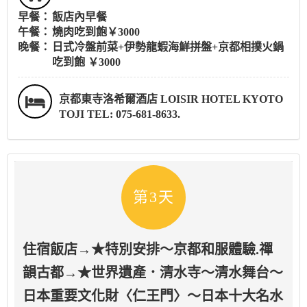
早餐：
飯店內早餐
午餐：
燒肉吃到飽￥3000
晚餐：
日式冷盤前菜+伊勢龍蝦海鮮拼盤+京都相撲火鍋
吃到飽 ￥3000
京都東寺洛希爾酒店 LOISIR HOTEL KYOTO
TOJI TEL: 075-681-8633.
第3天
住宿飯店→★特別安排～京都和服體驗.禪
韻古都→★世界遺產．清水寺～清水舞台～
日本重要文化財〈仁王門〉～日本十大名水