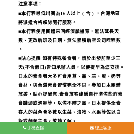
注意事項：
■本行程最低出團為16人以上 ( 含 ) ，台灣地區
將派遣合格領隊隨行服務。
■
本行程使用團體來回經濟艙機票，無法延長天
數、更改航班及日期、無法累積航空公司哩程數
。
■貼心提醒 如有特殊餐食者，請於出發前至少三
天(不含假日)告知承辦人員，以便提早為您安排。
日本的素食者大多可食用蔥、薑、蒜、蛋、奶等
食材，與台灣素食習慣完全不同，參加日本團體
旅遊，貼心提醒您:素食旅客建議自行準備些許素
食罐頭或泡麵等，以備不時之需，日本提供全素
客人的菜色會多數以生菜、漬物、水果等佐以白
飯或麵類主食，敬請了解。
手機直撥
線上客服
■ 一位大人帶一位小朋友參團時，小朋友必須為