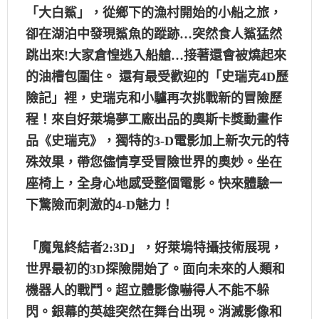
「大白鯊」，從鄉下的漁村開始的小船之旅，
卻在湖泊中發現鯊魚的蹤跡…突然食人鯊猛然
跳出來!大家倉惶逃入船艙…接著還會被燒起來
的油槽包圍住。 還有最受歡迎的「史瑞克4D歷
險記」裡，史瑞克和小驢再次挑戰新的冒險歷
程！來自好萊塢夢工廠出品的奧斯卡獎動畫作
品《史瑞克》，獨特的3-D電影加上新次元的特
殊效果，帶您儘情享受冒險世界的奧妙。坐在
座椅上，全身心地感受整個電影。快來體驗一
下驚險而刺激的4-D魅力！
「魔鬼終結者2:3D」，好萊塢特攝技術展現，
世界最初的3D探險開始了。面向未來的人類和
機器人的戰鬥。超立體影像嚇得人不能不躲
閃。銀幕的英雄突然在舞台出現。消滅影像和