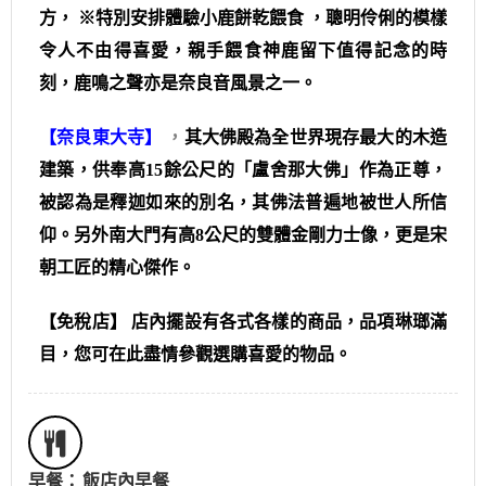
方， ※特別安排體驗小鹿餅乾餵食 ，聰明伶俐的模樣
令人不由得喜愛，親手餵食神鹿留下值得記念的時
刻，鹿鳴之聲亦是奈良音風景之一。
【奈良東大寺】
，
其大佛殿為全世界現存最大的木造
建築，供奉高15餘公尺的「盧舍那大佛」作為正尊，
被認為是釋迦如來的別名，其佛法普遍地被世人所信
仰。另外南大門有高8公尺的雙體金剛力士像，更是宋
朝工匠的精心傑作。
【免稅店】 店內擺設有各式各樣的商品，品項琳瑯滿
目，您可在此盡情參觀選購喜愛的物品。
早餐：
飯店內早餐