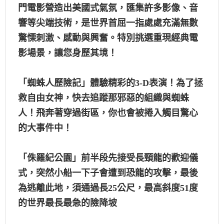
門電影營造出美國式氣氛，匯集許多影像、音
響等尖端技術，是世界首屈一指處處充滿無數
驚慄刺激、感動與興奮。特別挑選重現經典電
影場景，讓您身歷其境！
「蜘蛛人歷險記」體驗精彩的3-D表演！為了拯
救自由女神，快去追蹤那邪惡的組織與蜘蛛
人！飛奔著穿過街區，你也會被捲入觸目驚心
的大事件中！
「侏羅紀公園」前半段先接受長頸龍的歡迎儀
式，突然小船一下子會遭到恐龍的攻擊，最後
為逃離此地，須通過長25公尺，最高斜度51度
的世界最長最急的險降坡