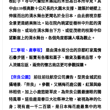
根釘子。寺中六層炬木築成的木台為日本所罕見。其
中由139根高數十公尺長的大圓木支撐、建築於峭壁上
伸展而出的清水舞台更聞名於全日本，由此俯視京都
全景更是絕美無比。站在院內眺望從樹林中升起的清
水舞台、或站在清水舞台下方、或從茂密的枝葉中仰
望斷崖上的清水舞台，各個角度都讓人嘆為觀止。
【二寧坂、產寧坂】
是由清水坂分出的京都町家風情
石疊步道，販賣有各種和菓子、雜貨及藝術品等，令
人流連忘返，兩旁的懷古商店更可參觀採購。
【奈良公園】
前往前往航空公司廣告，型男金城武拍
攝場景-「奈良」。參觀，又稱梅花鹿公園，紅葉與綠
林相依，加上小鹿悠遊草皮，為奈良公園最搶眼的獨
特風華。這些鹿是春日大社祭神之物，被視為神的化
身；現有鹿一千二百頭，是日本梅花鹿最集中的地