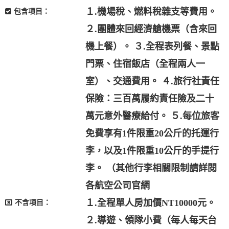
１.機場稅、燃料稅雜支等費用。
包含項目：
２.團體來回經濟艙機票（含來回
機上餐）。 ３.全程表列餐、景點
門票、住宿飯店（全程兩人一
室）、交通費用。 ４.旅行社責任
保險：三百萬履約責任險及二十
萬元意外醫療給付。 ５.每位旅客
免費享有1件限重20公斤的托運行
李，以及1件限重10公斤的手提行
李。 （其他行李相關限制請詳閱
各航空公司官網
１.全程單人房加價NT10000元。
不含項目：
２.導遊、領隊小費（每人每天台