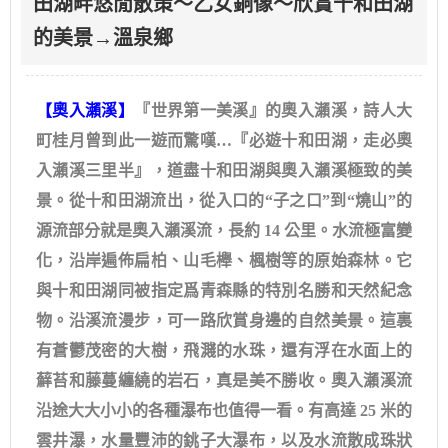
田湖畔悠閒散策～乙女銅像～欣賞十和田湖
的美景→溫泉鄉
【奧入瀨溪】
『世界第一美溪』的奧入瀨溪，詩人大
町桂月曾到此一遊而驚嘆…『必遊十和田湖，走必奧
入瀨溪三里半』，道盡十和田湖與奧入瀨溪極致的美
景。從十和田湖流出，從入口的“子之口”到“燒山”的
源流部分就是奧入瀨溪流，長約 14 公里。水流極富變
化，沿岸遍佈扁柏、山毛櫸、楓樹等的原始森林。它
與十和田湖同被指定爲青森縣的特別名勝和天然紀念
物。沿溪流漫步，可一路欣賞身邊的自然美景。這裏
有蒼鬱茂密的大樹，飛濺的水珠，還有浮在水面上的
蘚苔和藤蔓纏繞的岩石，真是美不勝收。奧入瀨溪流
沿途大大小小的各種瀑布也值得一看。有高達 25 米的
雲井瀑，水量豐沛的銚子大瀑布，以及水流散成珠狀