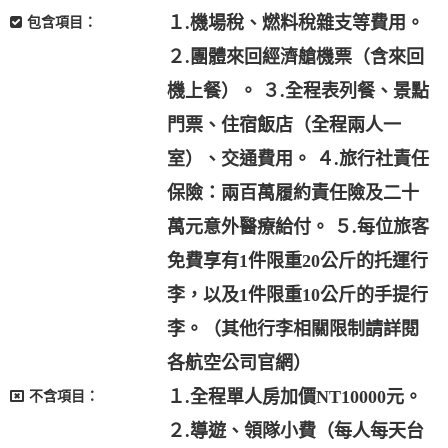
１.機場稅、燃料稅雜支等費用。
包含項目：
２.團體來回經濟艙機票（含來回
機上餐）。 ３.全程表列餐、景點
門票、住宿飯店（全程兩人一
室）、交通費用。 ４.旅行社責任
保險：兩百萬履約責任險及二十
萬元意外醫療給付。 ５.每位旅客
免費享有1件限重20公斤的托運行
李，以及1件限重10公斤的手提行
李。（其他行李相關限制請詳閱
各航空公司官網）
１.全程單人房加價NT10000元。
不含項目：
２.導遊、領隊小費（每人每天台