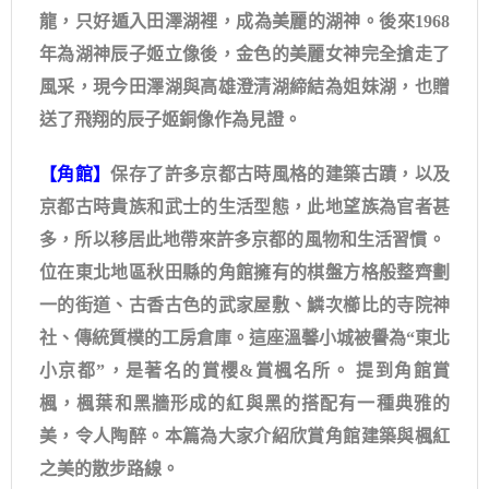
龍，只好遁入田澤湖裡，成為美麗的湖神。後來1968
年為湖神辰子姬立像後，金色的美麗女神完全搶走了
風采，現今田澤湖與高雄澄清湖締結為姐妹湖，也贈
送了飛翔的辰子姬銅像作為見證。
【角館】
保存了許多京都古時風格的建築古蹟，以及
京都古時貴族和武士的生活型態，此地望族為官者甚
多，所以移居此地帶來許多京都的風物和生活習慣。 ​
位在東北地區秋田縣的角館擁有的棋盤方格般整齊劃
一的街道、古香古色的武家屋敷、鱗次櫛比的寺院神
社、傳統質樸的工房倉庫。這座溫馨小城被譽為“東北
小京都”，是著名的賞櫻&賞楓名所。 提到角館賞
楓，楓葉和黑牆形成的紅與黑的搭配有一種典雅的
美，令人陶醉。本篇為大家介紹欣賞角館建築與楓紅
之美的散步路線。