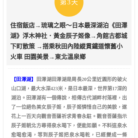
第3天
住宿飯店→琉璃之眼～日本最深湖泊《田澤
湖》浮木神社．黃金辰子姬像→角館古都城
下町散策 →搭乘秋田內陸縱貫鐵道懷舊小
火車 田園美景→東北溫泉鄉
【田澤湖】
田澤湖田澤湖是周長20公里近圓形的破火
山口湖，最大水深423米，是日本最深，世界第17深的
湖泊。田澤湖有一個傳說，相傳古代湖畔村落裡，出
了一位絕色美女辰子姬，辰子姬憐惜自己的美貌，遂
花上一百天向觀音菩薩祈求青春永駐。觀音菩薩指示
辰子姬朝北方尋得泉水喝下，便能如願。不料這泉水
愈喝愈渴，等到辰子姬把泉水喝乾，已經變成一條