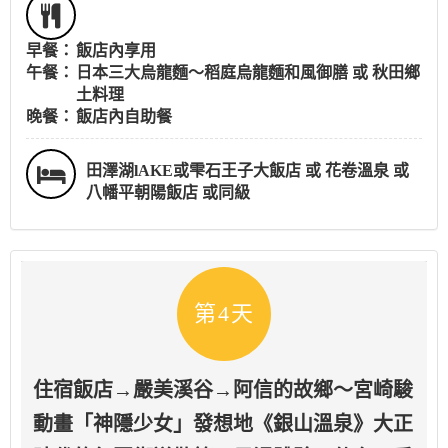
早餐：
飯店內享用
午餐：
日本三大烏龍麵～稻庭烏龍麵和風御膳 或 秋田鄉
土料理
晚餐：
飯店內自助餐
田澤湖lAKE或雫石王子大飯店 或 花卷溫泉 或
八幡平朝陽飯店 或同級
第4天
住宿飯店→嚴美溪谷→阿信的故鄉～宮崎駿
動畫「神隱少女」發想地《銀山溫泉》大正