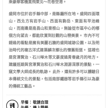
乘豪華客機直飛東北～花卷空港。
盛岡市位於岩手縣中部，是縣廳所在地。盛岡四面環
山，西北方有岩手山、西面有駒岳、東面有早池峰
山，而南邊是南昌山和東根山，無論從市區中心的哪
個方向望去，都能欣賞到壯觀的山巒美景。 市內不可
錯過的看點是擁有美麗石牆的盛岡城跡公園，以及明
治時代的複古洋式建築鱗次櫛比的懷舊街道。 這裡也
是宮澤賢治、石川啄木等文豪度過青春歲月的地方。
建議巡遊與宮澤賢治和石川啄木淵源深厚的景點，一
窺文學大師成長的軌跡。 此外，還有許多可以體驗日
本傳統文化的景點，包括南部鐵器等岩手縣引以為豪
的傳統工藝品。
早餐：
敬請自理
午餐：
機上簡餐