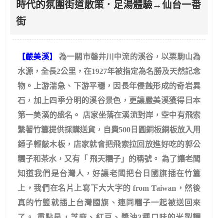
時代的氛圍街道散策．足湯體驗→仙台一番
街
【嚴美溪】
為一關市磐井川中流的溪谷，以栗駒山為
水源，全長2公里，在1927年被指定為名勝及天然記念
物。上游湍急、下游平穩，因長年侵蝕形成的奇岩異
石，加上四季分明的溪谷景色，更讓嚴美溪獲得日本
第一美溪的盛名。 店家坐落在溪流對岸，空中有飛索
繫著竹簍提供採購送貨，自費500日圓銅板銅板放入用
錘子輕敲木板，店家就會把飛索拉回放進好吃的郭公
糰子和茶水，又有「 飛天糰子」的稱號。 為了讓老闆
知道我們是台灣人，好讓老闆把台日國旗插在竹簍
上，我們在名片上寫下大大字的 from Taiwan，然後
真的竹籃就插上台灣國旗、連同糰子一起被送回來
了。 重點是，芝麻、紅豆、醬油3種口味的米製糰