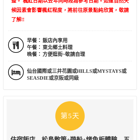
整。 楓紅日期以去年同時段為參考日期。如逢自然天
候因素會影響楓紅程度，將前往原景點純欣賞，敬請
了解!!
早餐：
飯店內享用
午餐：
東北鄉土料理
晚餐：
方便逛街~敬請自理
仙台國際或三井花園或HILLS或MYSTAYS或
SEASDIE或京阪或同級
第5天
住宿飯店→松島散策+遊船+烤魚板體驗→五