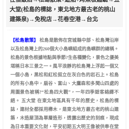
大堂(松島的標誌，東北地方最古老的桃山
建築泉)→免稅店→花卷空港→台北
【松島散策】
松島是散佈在宮城縣中部、松島灣沿岸
以及松島灣上的260個大小島嶼組成的島嶼群的總稱。
松島的景色根據地點與季節?生各種變化，景色之優美
堪稱日本三景之一。風平浪靜的松島灣上浮起一個又
一個小島，黑松和紅松挺立在灰白色的岩石上。松島
的所有小島中，扇谷、富山、大鷹森和多聞山四處的
周圍景色被稱?“松島四大觀”，一年四季遊客絡繹不
絕。 五大堂 在東北地區具有千年的歷史，松島的標
誌，建材全都採用櫸木，是東北地方最古老的桃山建
築，木造屋頂為單層造形，透露出歷史的刻痕，現成
為日本重要文化財，平安初期五大明王像被供奉在堂