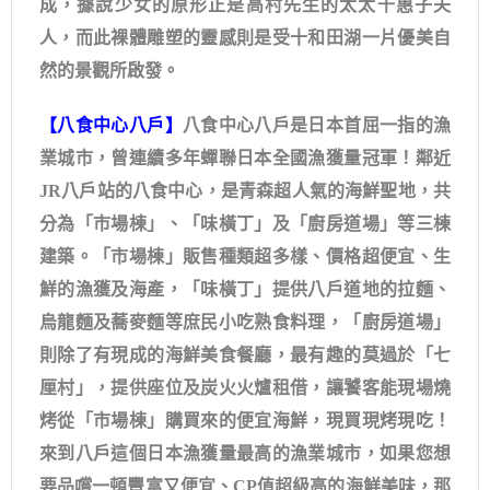
成，據說少女的原形正是高村先生的太太千惠子夫
人，而此裸體雕塑的靈感則是受十和田湖一片優美自
然的景觀所啟發。
【八食中心八戶】
八食中心八戶是日本首屈一指的漁
業城市，曾連續多年蟬聯日本全國漁獲量冠軍！鄰近
JR八戶站的八食中心，是青森超人氣的海鮮聖地，共
分為「市場棟」、「味橫丁」及「廚房道場」等三棟
建築。「市場棟」販售種類超多樣、價格超便宜、生
鮮的漁獲及海產，「味橫丁」提供八戶道地的拉麵、
烏龍麵及蕎麥麵等庶民小吃熟食料理，「廚房道場」
則除了有現成的海鮮美食餐廳，最有趣的莫過於「七
厘村」，提供座位及炭火火爐租借，讓饕客能現場燒
烤從「市場棟」購買來的便宜海鮮，現買現烤現吃！
來到八戶這個日本漁獲量最高的漁業城市，如果您想
要品嚐一頓豐富又便宜、CP值超級高的海鮮美味，那