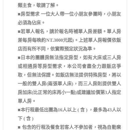
類主食，敬請了解。
■房型需求 一位大人帶一位小朋友參團時，小朋友
必須為佔床。
■若單人報名，請於報名時補單人房差額。單人房
差每房每晚約NT.3000元起)。上述單人房報價依飯
店而有所不同，依實際預定狀況為準。
■日本的團體房無法指定房型，如有大床或三人房
或相通房等房型需求，本公司會盡全力跟飯店爭
取，但無法保證。如飯店無法提供特殊房型，將以
一般的雙人房(兩張單人床)，而三人房則提供雙人
房加床(比正常的床再小一點)或建議加價第3人指定
單人房。
■本行程最低出團為16人以上 ( 含 ) ，最多為43人以
下 ( 含 )
■ 包含的行程及餐食若客人不參加者，視為自動棄