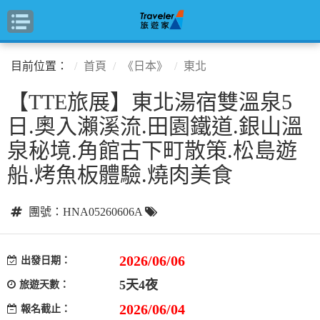
目前位置：
首頁
《日本》
東北
【TTE旅展】東北湯宿雙溫泉5
日.奧入瀨溪流.田園鐵道.銀山溫
泉秘境.角館古下町散策.松島遊
船.烤魚板體驗.燒肉美食
團號：HNA05260606A
2026/06/06
出發日期：
5天4夜
旅遊天數：
2026/06/04
報名截止：