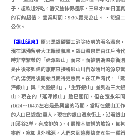
子，超軟超好吃。醤又塗抹得極厚，三串才500日圓真
的有夠超值。 營業時間：9:30-賣完為止。 ・每週二
公休。
【銀山溫泉】
原只是銀礦礦工消除疲勞的著名溫泉，
現在還殘留者大正羅谩氣息。銀山溫泉是由江戶時代
時非常繁榮的「延澤銀山」而來，而被稱為溫泉街則
是由後來興建的旅館直接將銀山川自然湧出的源泉當
作內湯使用後開始且變得更熱鬧。在江戶時代，「延
澤銀山」與「大盛銀山」,「生野銀山」並列為三大銀
山。現在的「延澤銀山」雖已關閉，但在宽永年間
(1624～1643)左右是最興盛的時期，當時在銀山工作
的人口已超過2萬人。現在的銀山溫泉街上，沿著銀山
川溪谷2岸，有成排的 3、4 層樓木結構的旅館，氣氛
寧靜，宛如世外桃源，人們來到這裏總會産生一種錯