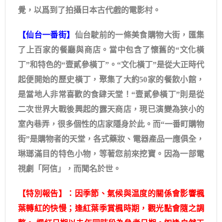
覺，以爲到了拍攝日本古代戲的電影村。
【仙台一番街】
仙台駛前的一條美食購物大街，匯集
了上百家的餐廳與商店。當中包含了懷舊的“文化橫
丁”和特色的“壹貳參橫丁”。“文化橫丁”是從大正時代
起便開始的歷史橫丁，聚集了大約50家的餐飲小館，
是當地人非常喜歡的食肆天堂！“壹貳參橫丁”則是從
二次世界大戰後興起的露天商店，現已演變為狹小的
室內巷弄，很多個性的店家隱身於此。而“一番町購物
街”是購物者的天堂，各式藥妝、電器產品一應俱全，
琳瑯滿目的特色小物，等著您前來挖寶。因為一部電
視劇「阿信」，而聞名於世。
【特別報告】：因季節、氣候與温度的關係會影響楓
葉轉紅的快慢；逢紅葉季賞楓時期，觀光點會隨之調