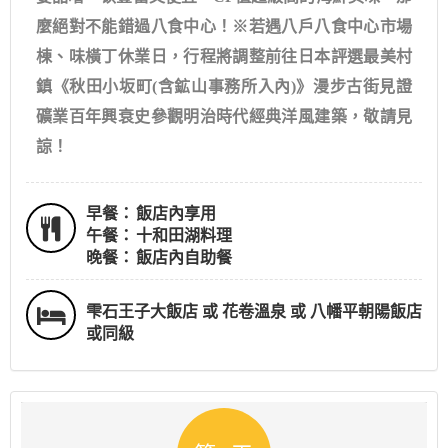
麼絕對不能錯過八食中心！※若遇八戶八食中心市場
棟、味橫丁休業日，行程將調整前往日本評選最美村
鎮《秋田小坂町(含鉱山事務所入內)》漫步古街見證
礦業百年興衰史參觀明治時代經典洋風建築，敬請見
諒！
早餐：
飯店內享用
午餐：
十和田湖料理
晚餐：
飯店內自助餐
雫石王子大飯店 或 花卷溫泉 或 八幡平朝陽飯店
或同級