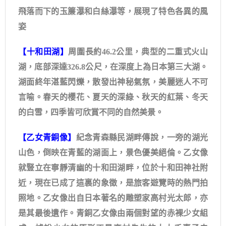
飛落而下的玉簾瀑和白絲瀑等，展現了特色各異的風
姿
【十和田湖】
周圍長約46.2公里，典型的二重式火山
湖，底部深達326.8公尺，在深度上為日本第三大湖。
湖面終年湛藍閃爍，散發出神秘氣氛，美麗迷人不可
言喻。春天的櫻花、夏天的深綠、秋天的紅葉、冬天
的白雪，四季皆可欣賞不同的自然美景。
【乙女青銅像】
紀念青森縣民湖畔傳說，一旁的湖光
山色，倒映在青藍的湖面上，景色優美絕倫。乙女像
就豎立在寧靜清幽的十和田湖畔，位於十和田神社附
近，現在已成了這裏的象徵，是旅客遊覽時的熱門拍
照地。乙女像出自日本著名的雕塑家高村光太郎，亦
是其最後遺作。青銅乙女像由兩個對望的赤裸少女組