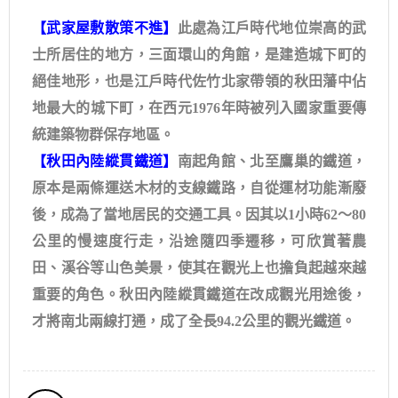
【武家屋敷散策不進】
此處為江戶時代地位崇高的武
士所居住的地方，三面環山的角館，是建造城下町的
絕佳地形，也是江戶時代佐竹北家帶領的秋田藩中佔
地最大的城下町，在西元1976年時被列入國家重要傳
統建築物群保存地區。
【秋田內陸縱貫鐵道】
南起角館、北至鷹巢的鐵道，
原本是兩條運送木材的支線鐵路，自從運材功能漸廢
後，成為了當地居民的交通工具。因其以1小時62～80
公里的慢速度行走，沿途隨四季遷移，可欣賞著農
田、溪谷等山色美景，使其在觀光上也擔負起越來越
重要的角色。秋田內陸縱貫鐵道在改成觀光用途後，
才將南北兩線打通，成了全長94.2公里的觀光鐵道。